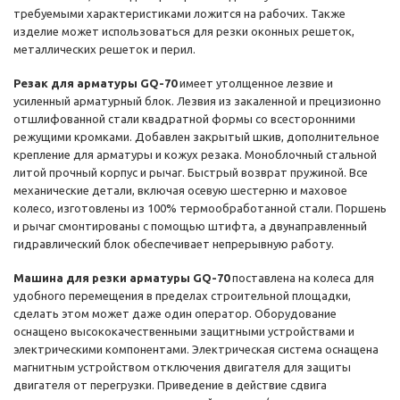
требуемыми характеристиками ложится на рабочих. Также
изделие может использоваться для резки оконных решеток,
металлических решеток и перил.
Резак для арматуры GQ-70
имеет утолщенное лезвие и
усиленный арматурный блок. Лезвия из закаленной и прецизионно
отшлифованной стали квадратной формы со всесторонними
режущими кромками. Добавлен закрытый шкив, дополнительное
крепление для арматуры и кожух резака. Моноблочный стальной
литой прочный корпус и рычаг. Быстрый возврат пружиной. Все
механические детали, включая осевую шестерню и маховое
колесо, изготовлены из 100% термообработанной стали. Поршень
и рычаг смонтированы с помощью штифта, а двунаправленный
гидравлический блок обеспечивает непрерывную работу.
Машина для резки арматуры GQ-70
поставлена на колеса для
удобного перемещения в пределах строительной площадки,
сделать этом может даже один оператор. Оборудование
оснащено высококачественными защитными устройствами и
электрическими компонентами. Электрическая система оснащена
магнитным устройством отключения двигателя для защиты
двигателя от перегрузки. Приведение в действие сдвига