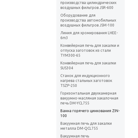
производства цилиндрических
воздушных фильтров JSR-600
Оборудование для
производства автомобильных
воздушных фильтров JSM-100
Линия для хромирования LHEE-
6m3
Конвейерная печь для закалки и
отпуска заготовок из стали
TYM300-65
Конвейерная печь для закалки
SUS304
Станок для индукционного
нагрева стальных заготовок
TSZP-250
Горизонтальная двухкамерная
вакуумно-масляная закалочная
печь DM-YCL755
Ванна горячего цинкования ZIN-
100
Вакуумная печь для закалки
металла DM-QCL755
Вакуумная печь