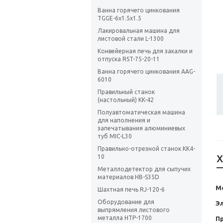
Ванна горячего цинкования
TGGE-6x1.5x1.5
Лакировальная машина для
листовой стали L-1300
Конвейерная печь для закалки и
отпуска RST-75-20-11
Ванна горячего цинкования AAG-
6010
Правильный станок
(настольный) KK-42
Полуавтоматическая машина
для наполнения и
запечатывания алюминиевых
туб MIC-L30
Правильно-отрезной станок KK4-
Х
10
Металлодетектор для сыпучих
материалов HB-S35D
М
Шахтная печь RJ-120-6
Оборудование для
Э
выпрямления листового
металла HTP-1700
П