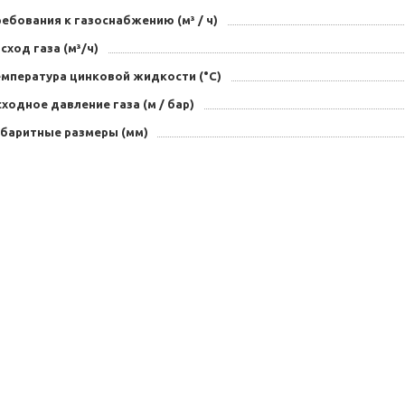
ебования к газоснабжению (м³ / ч)
сход газа (м³/ч)
емпература цинковой жидкости (°С)
ходное давление газа (м / бар)
абаритные размеры (мм)