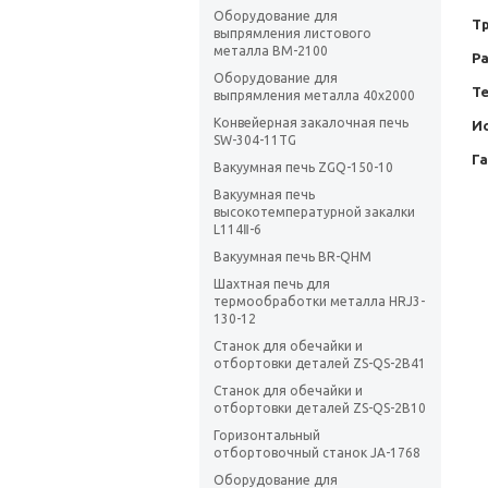
Оборудование для
Тр
выпрямления листового
металла ВМ-2100
Ра
Оборудование для
Т
выпрямления металла 40х2000
Конвейерная закалочная печь
Ис
SW-304-11TG
Г
Вакуумная печь ZGQ-150-10
Вакуумная печь
высокотемпературной закалки
L114Ⅱ-6
Вакуумная печь BR-QHM
Шахтная печь для
термообработки металла HRJ3-
130-12
Станок для обечайки и
отбортовки деталей ZS-QS-2B41
Станок для обечайки и
отбортовки деталей ZS-QS-2B10
Горизонтальный
отбортовочный станок JA-1768
Оборудование для