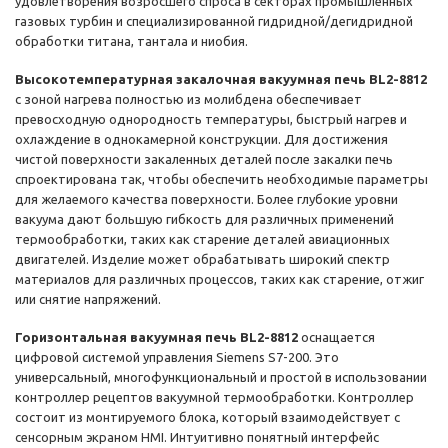
удовлетворения возросшего спроса в секторах промышленных
газовых турбин и специализированной гидридной/дегидридной
обработки титана, тантала и ниобия.
Высокотемпературная закалочная вакуумная печь BL2-8812
с зоной нагрева полностью из молибдена обеспечивает
превосходную однородность температуры, быстрый нагрев и
охлаждение в однокамерной конструкции. Для достижения
чистой поверхности закаленных деталей после закалки печь
спроектирована так, чтобы обеспечить необходимые параметры
для желаемого качества поверхности. Более глубокие уровни
вакуума дают большую гибкость для различных применений
термообработки, таких как старение деталей авиационных
двигателей. Изделие может обрабатывать широкий спектр
материалов для различных процессов, таких как старение, отжиг
или снятие напряжений.
Горизонтальная вакуумная печь BL2-8812
оснащается
цифровой системой управления Siemens S7-200. Это
универсальный, многофункциональный и простой в использовании
контроллер рецептов вакуумной термообработки. Контроллер
состоит из монтируемого блока, который взаимодействует с
сенсорным экраном HMI. Интуитивно понятный интерфейс