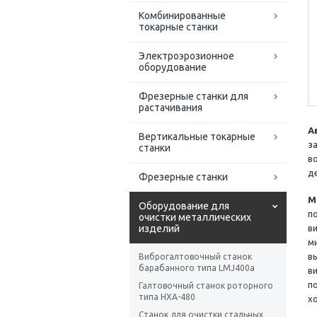
Комбинированные
токарные станки
Электроэрозионное
оборудование
Фрезерные станки для
растачивания
А
Вертикальные токарные
з
станки
в
д
Фрезерные станки
М
Оборудование для
п
очистки металлических
изделий
в
м
в
Виброгалтовочный станок
барабанного типа LMJ400a
в
п
Галтовочный станок роторного
типа HXA-480
х
Станок для очистки стальных