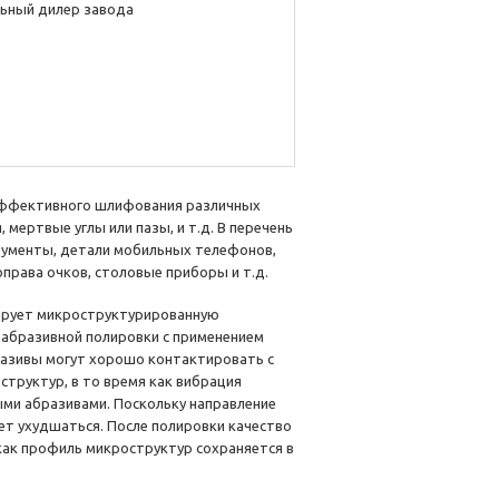
ьный дилер завода
ффективного шлифования различных
ертвые углы или пазы, и т.д. В перечень
рументы, детали мобильных телефонов,
права очков, столовые приборы и т.д.
ирует микроструктурированную
-абразивной полировки с применением
бразивы могут хорошо контактировать с
структур, в то время как вибрация
ми абразивами. Поскольку направление
ет ухудшаться. После полировки качество
как профиль микроструктур сохраняется в