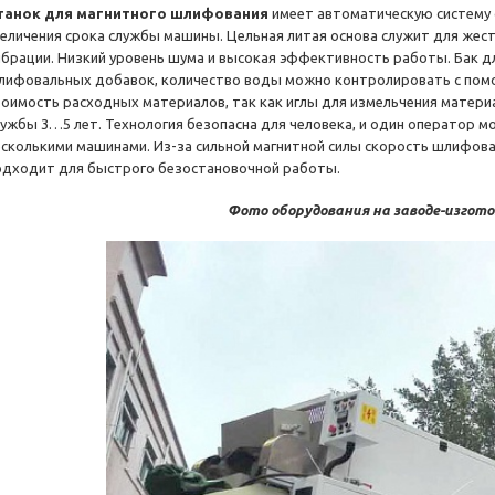
танок для магнитного шлифования
имеет автоматическую систему 
величения срока службы машины. Цельная литая основа служит для жес
ибрации. Низкий уровень шума и высокая эффективность работы. Бак д
лифовальных добавок, количество воды можно контролировать с пом
тоимость расходных материалов, так как иглы для измельчения материа
лужбы 3…5 лет. Технология безопасна для человека, и один оператор 
есколькими машинами. Из-за сильной магнитной силы скорость шлифова
одходит для быстрого безостановочной работы.
Фото оборудования на заводе-изгот