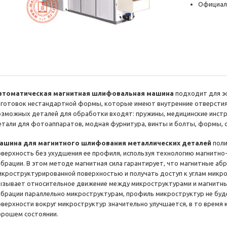
Официал
втоматическая магнитная шлифовальная машина
подходит для э
аготовок нестандартной формы, которые имеют внутренние отверстия, м
озможных деталей для обработки входят: пружины, медицинские инст
етали для фотоаппаратов, модная фурнитура, винты и болты, формы, о
ашина для магнитного шлифования металлических деталей
пол
оверхность без ухудшения ее профиля, используя технологию магнитно
ибрации. В этом методе магнитная сила гарантирует, что магнитные а
икроструктурированной поверхностью и получать доступ к углам микро
ызывает относительное движение между микроструктурами и магнитны
ибрации параллельно микроструктурам, профиль микроструктур не буд
оверхности вокруг микроструктур значительно улучшается, в то время 
орошем состоянии.