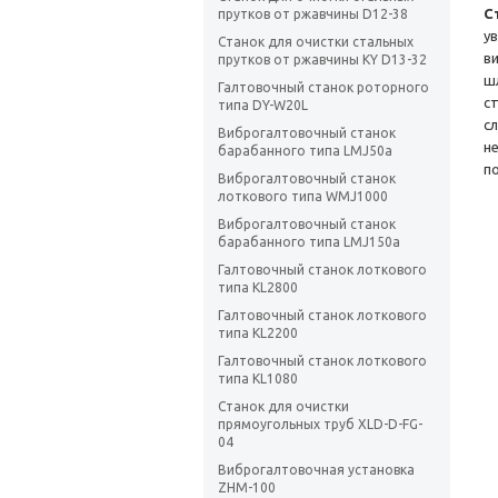
С
прутков от ржавчины D12-38
у
Станок для очистки стальных
в
прутков от ржавчины KY D13-32
ш
Галтовочный станок роторного
с
типа DY-W20L
с
Виброгалтовочный станок
н
барабанного типа LMJ50a
п
Виброгалтовочный станок
лоткового типа WMJ1000
Виброгалтовочный станок
барабанного типа LMJ150a
Галтовочный станок лоткового
типа KL2800
Галтовочный станок лоткового
типа KL2200
Галтовочный станок лоткового
типа KL1080
Станок для очистки
прямоугольных труб XLD-D-FG-
04
Виброгалтовочная установка
ZHM-100