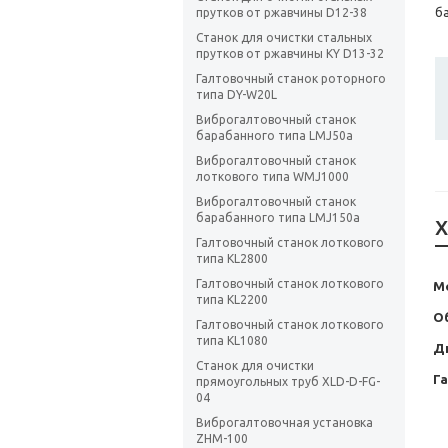
б
прутков от ржавчины D12-38
Станок для очистки стальных
прутков от ржавчины KY D13-32
Галтовочный станок роторного
типа DY-W20L
Виброгалтовочный станок
барабанного типа LMJ50a
Виброгалтовочный станок
лоткового типа WMJ1000
Виброгалтовочный станок
барабанного типа LMJ150a
Х
Галтовочный станок лоткового
типа KL2800
Галтовочный станок лоткового
Мо
типа KL2200
О
Галтовочный станок лоткового
типа KL1080
Д
Станок для очистки
Г
прямоугольных труб XLD-D-FG-
04
Виброгалтовочная установка
ZHM-100