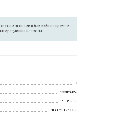
 свяжемся с вами в ближайшее время и
 интересующие вопросы.
1
100л*60%
450*L630
1060*915*1100