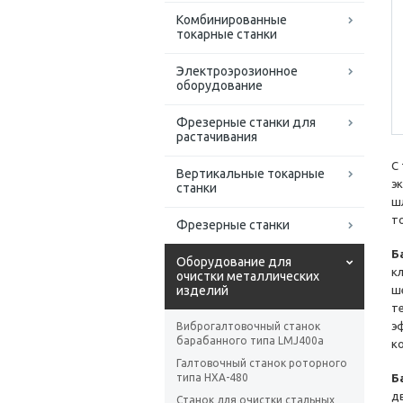
Комбинированные
токарные станки
Электроэрозионное
оборудование
Фрезерные станки для
растачивания
С
Вертикальные токарные
э
станки
ш
т
Фрезерные станки
Б
Оборудование для
к
очистки металлических
изделий
ш
т
э
Виброгалтовочный станок
барабанного типа LMJ400a
к
Галтовочный станок роторного
типа HXA-480
Б
д
Станок для очистки стальных