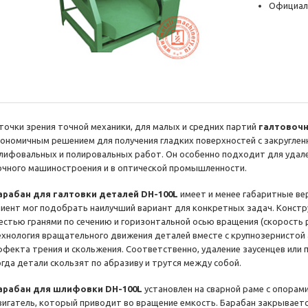
Официал
 точки зрения точной механики, для малых и средних партий
галтовочн
кономичным решением для получения гладких поверхностей с закруглен
лифовальных и полировальных работ. Он особенно подходит для удале
очного машиностроения и в оптической промышленности.
арабан для галтовки деталей DH-100L
имеет и менее габаритные вер
лиент мог подобрать наилучший вариант для конкретных задач. Констру
естью гранями по сечению и горизонтальной осью вращения (скорость р
ехнология вращательного движения деталей вместе с крупнозернистой
ффекта трения и скольжения. Соответственно, удаление заусенцев или
огда детали скользят по абразиву и трутся между собой.
арабан для шлифовки DH-100L
установлен на сварной раме с опорам
вигатель, который приводит во вращение емкость. Барабан закрываетс