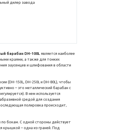
ьный дилер завода
ый барабан DH-100L
является наиболее
ными краями, а также для тонких
ния заусенцев и шлифования в области
сии (DH-150L, DH-250L и DH-80L), чтобы
ктивно – это металлический барабан с
егулируется). В нем используется
 абразивной средой для создания
 последующая полировка происходит,
и по бокам. С одной стороны действует
я крышкой – одна из граней. Под