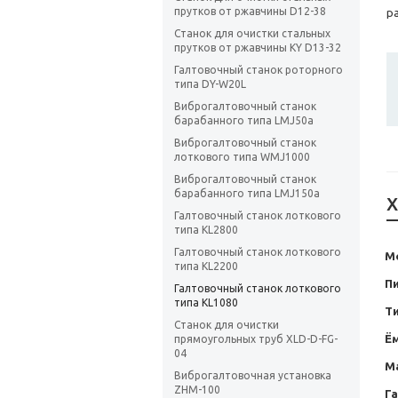
прутков от ржавчины D12-38
р
Станок для очистки стальных
прутков от ржавчины KY D13-32
Галтовочный станок роторного
типа DY-W20L
Виброгалтовочный станок
барабанного типа LMJ50a
Виброгалтовочный станок
лоткового типа WMJ1000
Виброгалтовочный станок
барабанного типа LMJ150a
Х
Галтовочный станок лоткового
типа KL2800
Галтовочный станок лоткового
М
типа KL2200
Пи
Галтовочный станок лоткового
типа KL1080
Т
Станок для очистки
Ё
прямоугольных труб XLD-D-FG-
04
М
Виброгалтовочная установка
ZHM-100
Г