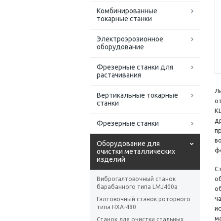
Комбинированные
токарные станки
Электроэрозионное
оборудование
Фрезерные станки для
растачивания
Л
Вертикальные токарные
о
станки
K
д
Фрезерные станки
п
в
Оборудование для
ф
очистки металлических
изделий
С
о
Виброгалтовочный станок
барабанного типа LMJ400a
о
ч
Галтовочный станок роторного
типа HXA-480
и
м
Станок для очистки стальных