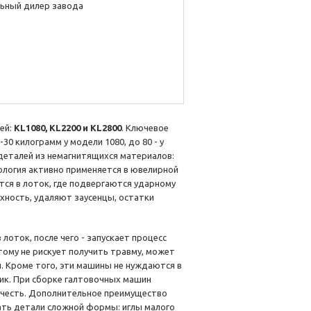
ьный дилер завода
ей:
KL1080, KL2200 и KL2800
. Ключевое
0 килограмм у модели 1080, до 80 - у
деталей из немагнитящихся материалов:
ология активно применяется в ювелирной
ся в лоток, где подвергаются ударному
ность, удаляют заусенцы, остатки
лоток, после чего - запускает процесс
тому не рискует получить травму, может
. Кроме того, эти машины не нуждаются в
лик. При сборке галтовочных машин
учесть. Дополнительное преимущество
ать детали сложной формы: иглы малого