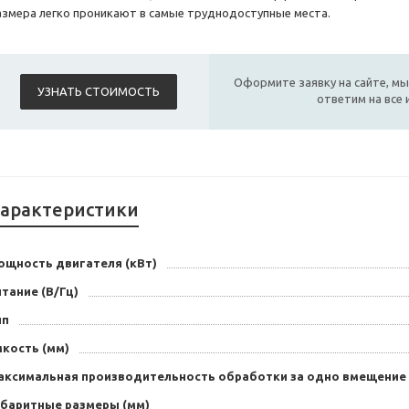
азмера легко проникают в самые труднодоступные места.
Оформите заявку на сайте, мы
УЗНАТЬ СТОИМОСТЬ
ответим на все
арактеристики
ощность двигателя (кВт)
тание (В/Гц)
ип
мкость (мм)
аксимальная производительность обработки за одно вмещение 
абаритные размеры (мм)