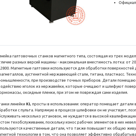
Официал
инейка галтовочных станков магнитного типа, состоящая из трех модел
тличие разных версий машины - максимальная вместимость лотка: от 20-3
L2800. Магнитные галтовки используются для обработки поверхностей 
рагметаллов, аустенитной нержавеющей стали, титана, пластмасс. Техн
ромышленности, при производстве точных приборов. Детали помещают
оздействию иголок из нержавейки, которые очищают и шлифуют поверх
ормомассы, оксидные пленки, при этом не повреждая сами изделия.
танки линейки
KL
просты в использовании: оператор помещает детали в 
бработки с пульта. Напрямую в процессе шлифовки он не участвует, поэ
бслуживать несколько установок, не нуждается в высокой квалификации
астом техобслуживании, поскольку износ рабочих элементов в них неве
спользуются качественные детали, что также повышает их общую жив
агнитной технологии в том, что она позволяет эффективно обрабатыв