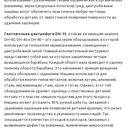
использовании с различными типами керамических и органических
(например, зерна кукурузных початков) сред, центробежные
машины могут обеспечить практически любую чистовую
обработку детали, от сверхтонкой полировки поверхности до
удаления заусенцев.
Галтовочная центрифуга DH-15
, а также её меньшие аналоги
DH-60, DH-40 и DH-80 – это одна серия оборудования, в которой
используется технология переворачивания, совмещенная с
центробежной силой. Главный исполнительный инструмент
представляет собой вал, на котором закреплены четыре
вращающихся барабана. Каждый оборот вала приводит к одному
полному обороту барабана. Это напоминает принцип вращения
колеса обозрения с сиденьями. Машина используется для
обработки многих типов металлов, включая латунь, алюминий,
сталь, нержавеющую сталь, хром и титан. Однако, этот тип
оборудования не удаляет заусенцы с пластиковых деталей,
потому что пластик слишком податлив для этого процесса.
Машина может устранить 95% ручной работы, связанной с
удалением заусенцев или полировкой деталей вручную, что резко
увеличивает производство и окупаемость инвестиций. Так
сокращается количество отходов и расходов, связанных с
выявлением дефектов (например, привлечение микроскопов).