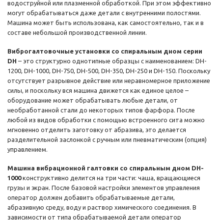
водоструйной или плазменной обработкой. При этом эффективно
могут обрабатываться даже детали с внутренними полостями.
Машина может быть использована, как самостоятельно, так и в
составе небольшой производственной линии.
Виброгалтовочные установки со спиральным дном серии
DH
– это структурно однотипные образцы с наименованием: DH-
1200, DH-1000, DH-750, DH-500, DH-350, DH-250 и DH-150. Поскольку
отсутствует разрывное действие или неравномерное приложение
силы, и поскольку вся машина движется как единое целое –
оборудование может обрабатывать любые детали, от
необработанной стали до некоторых типов фарфора. После
любой из видов обработки с помощью встроенного сита можно
мгновенно отделить заготовку от абразива, это делается
разделительной заслонкой с ручным или пневматическим (опция)
управлением.
Машина вибрационной галтовки со спиральным дном DH-
1000
конструктивно делится на три части: чаша, вращающиеся
грузы и экран. После базовой настройки элементов управления
оператор должен добавить обрабатываемые детали,
абразивную среду, воду и раствор химического соединения. В
зависимости от типа обрабатываемой детали оператор