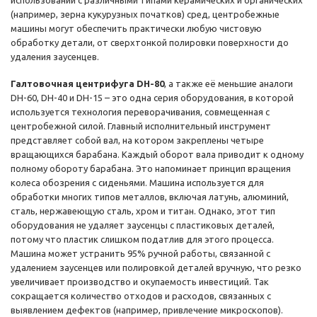
использовании с различными типами керамических и органических
(например, зерна кукурузных початков) сред, центробежные
машины могут обеспечить практически любую чистовую
обработку детали, от сверхтонкой полировки поверхности до
удаления заусенцев.
Галтовочная центрифуга DH-80
, а также её меньшие аналоги
DH-60, DH-40 и DH-15 – это одна серия оборудования, в которой
используется технология переворачивания, совмещенная с
центробежной силой. Главный исполнительный инструмент
представляет собой вал, на котором закреплены четыре
вращающихся барабана. Каждый оборот вала приводит к одному
полному обороту барабана. Это напоминает принцип вращения
колеса обозрения с сиденьями. Машина используется для
обработки многих типов металлов, включая латунь, алюминий,
сталь, нержавеющую сталь, хром и титан. Однако, этот тип
оборудования не удаляет заусенцы с пластиковых деталей,
потому что пластик слишком податлив для этого процесса.
Машина может устранить 95% ручной работы, связанной с
удалением заусенцев или полировкой деталей вручную, что резко
увеличивает производство и окупаемость инвестиций. Так
сокращается количество отходов и расходов, связанных с
выявлением дефектов (например, привлечение микроскопов).