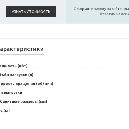
Оформите заявку на сайте, мы
УЗНАТЬ СТОИМОСТЬ
ответим на все
арактеристики
ощность (кВт)
ъём загрузки (л)
корость вращения (об/мин)
ип выгрузки
абаритные размеры (мм)
с (кг)