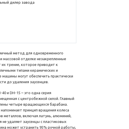
ьный дилер завода
омичный метод для одновременного
ри массовой отделке незакрепленные
 их трение, которое приводит к
зличными типами керамических и
ые машины могут обеспечить практически
ти до удаления заусенцев.
-40 и DH-15 – это одна серия
вмещенная с центробежной силой. Главный
плены четыре вращающихся барабана.
 напоминает принцип вращения колеса
в металлов, включая латунь, алюминий,
я не удаляет заусенцы с пластиковых
шина может устранить 95% ручной работы,