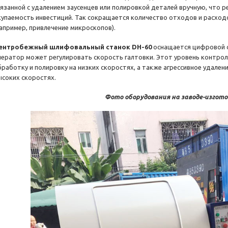
вязанной с удалением заусенцев или полировкой деталей вручную, что 
купаемость инвестиций. Так сокращается количество отходов и расход
например, привлечение микроскопов).
ентробежный шлифовальный станок DH-60
оснащается цифровой с
ператор может регулировать скорость галтовки. Этот уровень контро
бработку и полировку на низких скоростях, а также агрессивное удалени
ысоких скоростях.
Фото оборудования на заводе-изгот