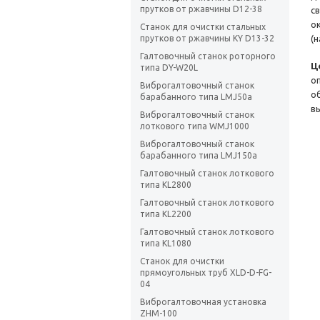
прутков от ржавчины D12-38
с
о
Станок для очистки стальных
прутков от ржавчины KY D13-32
(
Галтовочный станок роторного
Ц
типа DY-W20L
о
Виброгалтовочный станок
о
барабанного типа LMJ50a
в
Виброгалтовочный станок
лоткового типа WMJ1000
Виброгалтовочный станок
барабанного типа LMJ150a
Галтовочный станок лоткового
типа KL2800
Галтовочный станок лоткового
типа KL2200
Галтовочный станок лоткового
типа KL1080
Станок для очистки
прямоугольных труб XLD-D-FG-
04
Виброгалтовочная установка
ZHM-100