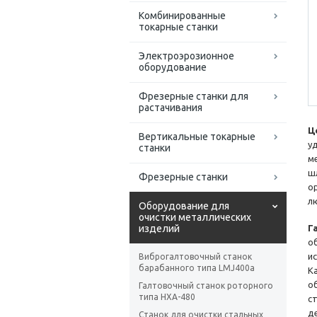
Комбинированные
токарные станки
Электроэрозионное
оборудование
Фрезерные станки для
растачивания
Ц
Вертикальные токарные
у
станки
м
ш
Фрезерные станки
о
л
Оборудование для
очистки металлических
изделий
Г
о
и
Виброгалтовочный станок
барабанного типа LMJ400a
К
о
Галтовочный станок роторного
типа HXA-480
с
д
Станок для очистки стальных