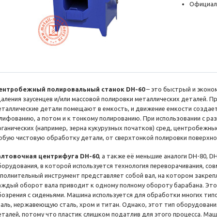
Официал
ентробежный полировальный станок DH-60
– это быстрый и экон
даления заусенцев и/или массовой полировки металлических деталей. П
еталлические детали помещают в емкость, и движение емкости создает
лифованию, а потом и к тонкому полированию. При использовании с ра
рганических (например, зерна кукурузных початков) сред, центробежн
юбую чистовую обработку детали, от сверхтонкой полировки поверхнос
алтовочная центрифуга DH-60
, а также её меньшие аналоги DH-80, DH
борудования, в которой используется технология переворачивания, со
сполнительный инструмент представляет собой вал, на котором закре
аждый оборот вала приводит к одному полному обороту барабана. Это
бозрения с сиденьями. Машина используется для обработки многих типо
таль, нержавеющую сталь, хром и титан. Однако, этот тип оборудовани
еталей, потому что пластик слишком податлив для этого процесса. Ма