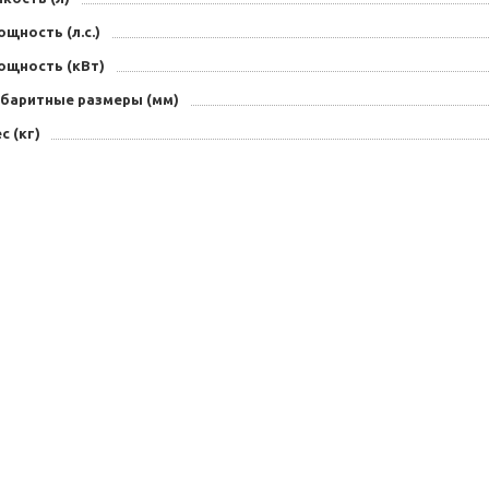
щность (л.с.)
ощность (кВт)
абаритные размеры (мм)
с (кг)