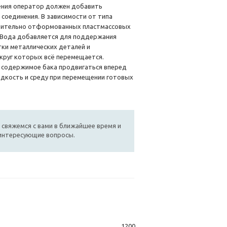
ления оператор должен добавить
соединения. В зависимости от типа
рительно отформованных пластмассовых
и. Вода добавляется для поддержания
тки металлических деталей и
круг которых всё перемещается.
т содержимое бака продвигаться вперед
идкость и среду при перемещении готовых
 свяжемся с вами в ближайшее время и
 интересующие вопросы.
1200