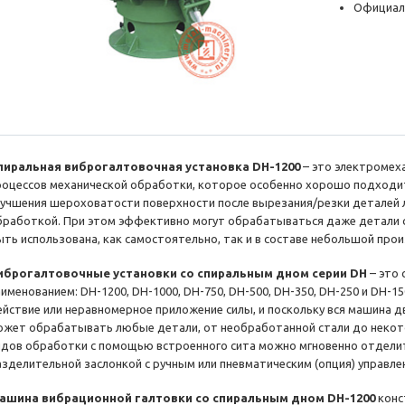
Официал
пиральная виброгалтовочная установка DH-1200
– это электромех
роцессов механической обработки, которое особенно хорошо подходит 
лучшения шероховатости поверхности после вырезания/резки деталей 
бработкой. При этом эффективно могут обрабатываться даже детали 
ыть использована, как самостоятельно, так и в составе небольшой про
иброгалтовочные установки со спиральным дном серии DH
– это 
аименованием: DH-1200, DH-1000, DH-750, DH-500, DH-350, DH-250 и DH-1
ействие или неравномерное приложение силы, и поскольку вся машина д
ожет обрабатывать любые детали, от необработанной стали до некот
идов обработки с помощью встроенного сита можно мгновенно отделить
азделительной заслонкой с ручным или пневматическим (опция) управле
ашина вибрационной галтовки со спиральным дном DH-1200
конс