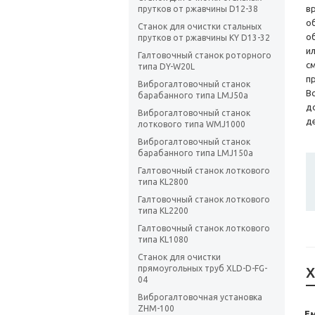
в
прутков от ржавчины D12-38
о
Станок для очистки стальных
о
прутков от ржавчины KY D13-32
и
Галтовочный станок роторного
с
типа DY-W20L
п
Виброгалтовочный станок
В
барабанного типа LMJ50a
д
Виброгалтовочный станок
д
лоткового типа WMJ1000
Виброгалтовочный станок
барабанного типа LMJ150a
Галтовочный станок лоткового
типа KL2800
Галтовочный станок лоткового
типа KL2200
Галтовочный станок лоткового
типа KL1080
Станок для очистки
прямоугольных труб XLD-D-FG-
Х
04
Виброгалтовочная установка
ZHM-100
Ем