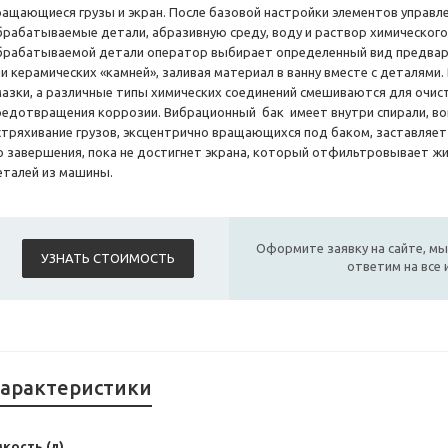
ращающиеся грузы и экран. После базовой настройки элементов управ
брабатываемые детали, абразивную среду, воду и раствор химического 
брабатываемой детали оператор выбирает определенный вид предва
ли керамических «камней», заливая материал в ванну вместе с деталям
мазки, а различные типы химических соединений смешиваются для очис
редотвращения коррозии. Вибрационный бак имеет внутри спирали, во
стряхивание грузов, эксцентрично вращающихся под баком, заставляе
о завершения, пока не достигнет экрана, который отфильтровывает ж
еталей из машины.
Оформите заявку на сайте, мы
УЗНАТЬ СТОИМОСТЬ
ответим на все
арактеристики
кость (л)