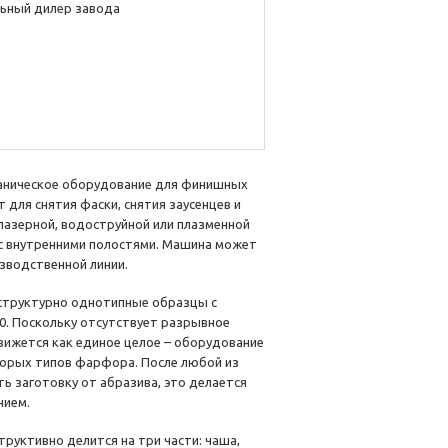
ьный дилер завода
аническое оборудование для финишных
для снятия фаски, снятия заусенцев и
лазерной, водоструйной или плазменной
с внутренними полостями. Машина может
изводственной линии.
структурно однотипные образцы с
50. Поскольку отсутствует разрывное
вижется как единое целое – оборудование
орых типов фарфора. После любой из
 заготовку от абразива, это делается
нием.
труктивно делится на три части: чаша,