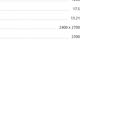
17.5
13.21
2400 х 2700
2300