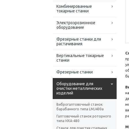
Комбинированные
токарные станки
Электроэрозионное
оборудование
Фрезерные станки для
растачивания
С
Вертикальные токарные
п
станки
у
о
Фрезерные станки
б
Оборудование для
В
очистки металлических
изделий
н
д
м
Виброгалтовочный станок
барабанного типа LMJ400a
в
р
Галтовочный станок роторного
типа HXA-480
М
Станок для очистки стальных