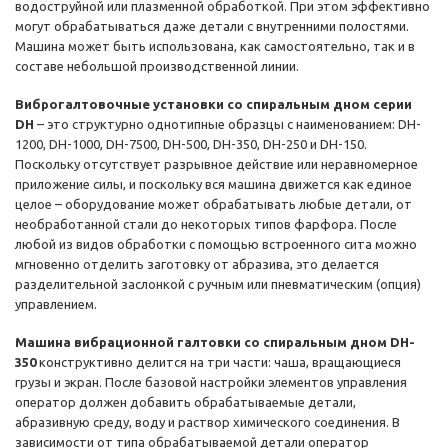
водоструйной или плазменной обработкой. При этом эффективно
могут обрабатываться даже детали с внутренними полостями.
Машина может быть использована, как самостоятельно, так и в
составе небольшой производственной линии.
Виброгалтовочные установки со спиральным дном серии
DH
– это структурно однотипные образцы с наименованием: DH-
1200, DH-1000, DH-7500, DH-500, DH-350, DH-250 и DH-150.
Поскольку отсутствует разрывное действие или неравномерное
приложение силы, и поскольку вся машина движется как единое
целое – оборудование может обрабатывать любые детали, от
необработанной стали до некоторых типов фарфора. После
любой из видов обработки с помощью встроенного сита можно
мгновенно отделить заготовку от абразива, это делается
разделительной заслонкой с ручным или пневматическим (опция)
управлением.
Машина вибрационной галтовки со спиральным дном DH-
350
конструктивно делится на три части: чаша, вращающиеся
грузы и экран. После базовой настройки элементов управления
оператор должен добавить обрабатываемые детали,
абразивную среду, воду и раствор химического соединения. В
зависимости от типа обрабатываемой детали оператор