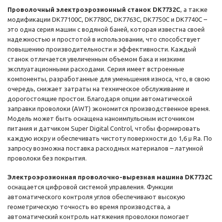
Проволочный электроэрозионный станок DK7732C
, а также
модификации DK77100C, DK7780C, DK7763C, DK7750C и DK7740C –
это одна серия машин с водяной баней, которая известна своей
надежностью и простотой в использовании, что способствует
повышению производительности и эффективности. Каждый
станок отличается увеличенным объемом бака и низкими
эксплуатационными расходами. Серия имеет встроенные
компоненты, разработанные для уменьшения износа, что, в свою
очередь, снижает затраты на техническое обслуживание и
дорогостоящие простои. Благодаря опции автоматической
заправки проволоки (AWT) экономится производственное время.
Модель может быть оснащена наноимпульсным источником
питания и датчиком Super Digital Control, чтобы формировать
каждую искру и обеспечивать чистоту поверхности до 1,6 µ Ra. По
запросу возможна поставка расходных материалов – латунной
проволоки без покрытия.
Электроэрозионная проволочно-вырезная машина DK7732C
оснащается цифровой системой управления. Функции
автоматического контроля углов обеспечивают высокую
геометрическую точность во время производства, а
автоматический контроль натяжения проволоки помогает