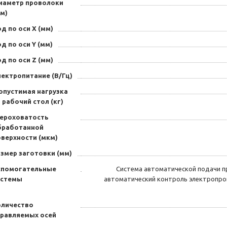
иаметр проволоки
м)
д по оси X (мм)
д по оси Y (мм)
д по оси Z (мм)
лектропитание (В/Гц)
опустимая нагрузка
 рабочий стол (кг)
ероховатость
бработанной
оверхности (мкм)
змер заготовки (мм)
спомогательные
Система автоматической подачи п
истемы
автоматический контроль электропро
оличество
правляемых осей