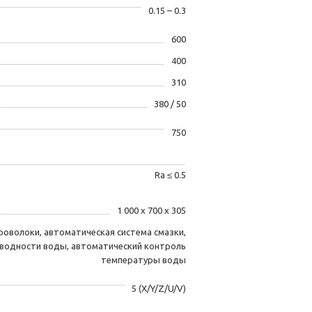
0.15 – 0.3
600
400
310
380 / 50
750
Ra ≤ 0.5
1 000 х 700 х 305
роволоки, автоматическая система смазки,
водности воды, автоматический контроль
температуры воды
5 (X/Y/Z/U/V)