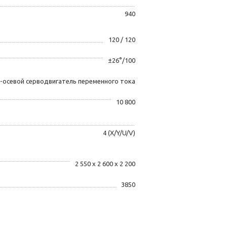
940
120 / 120
±26°/100
-осевой серводвигатель переменного тока
10 800
4 (X/Y/U/V)
2 550 х 2 600 х 2 200
3850