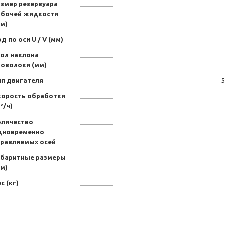
азмер резервуара
абочей жидкости
м)
д по оси U / V (мм)
гол наклона
роволоки (мм)
ип двигателя
5
корость обработки
²/ч)
оличество
дновременно
правляемых осей
абаритные размеры
м)
с (кг)