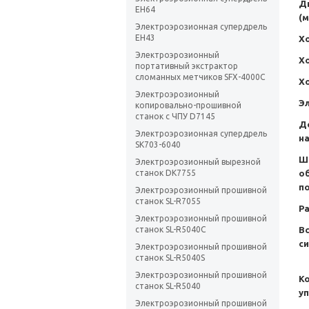
Д
EH64
(м
Электроэрозионная супердрель
EH43
Хо
Электроэрозионный
Хо
портативный экстрактор
сломанных метчиков SFX-4000C
Хо
Электроэрозионный
Э
копировально-прошивной
станок с ЧПУ D7145
Д
Электроэрозионная супердрель
на
SK703-6040
Ш
Электроэрозионный вырезной
станок DK7755
о
п
Электроэрозионный прошивной
станок SL-R7055
Ра
Электроэрозионный прошивной
станок SL-R5040C
В
с
Электроэрозионный прошивной
станок SL-R5040S
Электроэрозионный прошивной
К
станок SL-R5040
у
Электроэрозионный прошивной