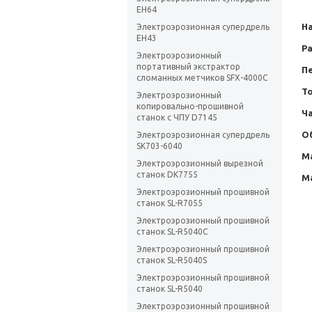
EH64
Н
Электроэрозионная супердрель
EH43
Ра
Электроэрозионный
портативный экстрактор
Пе
сломанных метчиков SFX-4000C
Т
Электроэрозионный
копировально-прошивной
Ча
станок с ЧПУ D7145
О
Электроэрозионная супердрель
SK703-6040
М
Электроэрозионный вырезной
станок DK7755
М
Электроэрозионный прошивной
станок SL-R7055
Электроэрозионный прошивной
станок SL-R5040C
Электроэрозионный прошивной
станок SL-R5040S
Электроэрозионный прошивной
станок SL-R5040
Электроэрозионный прошивной