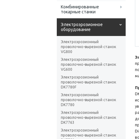
Комбинированные
токарные станки
Электроэрозионное
оборудование
Электроэрозионный
проволочно-вырезной станок
VG800
Э
Электроэрозионный
п
проволочно-вырезной станок
VG600
п
м
Электроэрозионный
проволочно-вырезной станок
DK7780F
П
D
Электроэрозионный
проволочно-вырезной станок
и
DK7780
у
р
Электроэрозионный
проволочно-вырезной станок
д
DK7763
п
Электроэрозионный
D
проволочно-вырезной станок
в