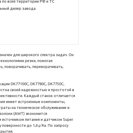
 по всей территории РФ и ТС
ьный дилер завода
начен для широкого спектра задач. Он
технологиями резки, помогая
, поворачивать, переворачивать,
кации DK77100C, DK7780C, DK7750C,
вестна своей надежностью и простотой в
фективности. Каждый станок отличается
рия имеет встроенные компоненты,
траты на техническое обслуживание и
волоки (AWT) экономится
 источником питания и датчиком Super
 поверхности до 1,6 µ Ra. По запросу
крытия.