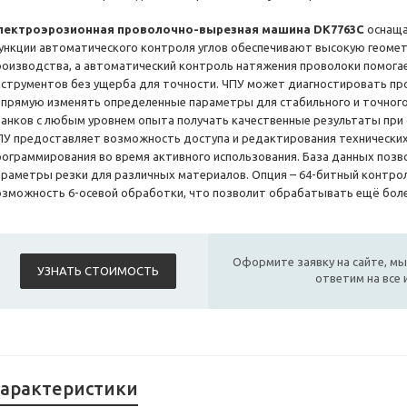
лектроэрозионная проволочно-вырезная машина DK7763C
оснаща
ункции автоматического контроля углов обеспечивают высокую геомет
роизводства, а автоматический контроль натяжения проволоки помога
нструментов без ущерба для точности. ЧПУ может диагностировать пр
апрямую изменять определенные параметры для стабильного и точног
танков с любым уровнем опыта получать качественные результаты при
ПУ предоставляет возможность доступа и редактирования технических 
рограммирования во время активного использования. База данных позв
араметры резки для различных материалов. Опция – 64-битный контрол
озможность 6-осевой обработки, что позволит обрабатывать ещё бол
Оформите заявку на сайте, мы
УЗНАТЬ СТОИМОСТЬ
ответим на все
арактеристики