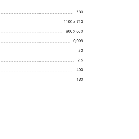
380
1100 х 720
800 х 630
0,009
50
2,6
400
180