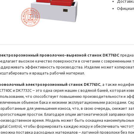
Доставка
Официал
лектроэрозионный проволочно-вырезной станок DK7763C
предназ
редлагает высокое качество поверхности в сочетании с современными 
оддерживать эффективность производства. Изделие может копировать
асштабировать и вращать рабочий материал.
роволочный электроэрозионный станок DK7763C
, а также модифи
K7740C и DK7732C – это одна серия машин с водяной баней, которая из
спользовании, что способствует повышению производительности и эф
величенным объемом бака и низкими эксплуатационными расходами. Се
азработанные для уменьшения износа, что, в свою очередь, снижает за
орогостоящие простои. Благодаря опции автоматической заправки про
роизводственное время. Модель может быть оснащена наноимпульсным
igital Control, чтобы формировать каждую искру и обеспечивать чистоту
озможна поставка расходных материалов – латунной проволоки без по