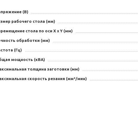
апряжение (В)
змер рабочего стола (мм)
ремещение стола по оси X х Y (мм)
очность обработки (мм)
стота (Гц)
бщая мощность (кВА)
аксимальная толщина заготовки (мм)
аксимальная скорость резания (мм²/мин)