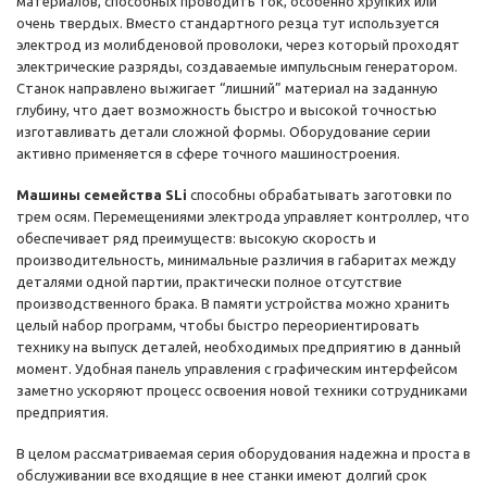
материалов, способных проводить ток, особенно хрупких или
очень твердых. Вместо стандартного резца тут используется
электрод из молибденовой проволоки, через который проходят
электрические разряды, создаваемые импульсным генератором.
Станок направлено выжигает “лишний” материал на заданную
глубину, что дает возможность быстро и высокой точностью
изготавливать детали сложной формы. Оборудование серии
активно применяется в сфере точного машиностроения.
Машины семейства SLi
способны обрабатывать заготовки по
трем осям. Перемещениями электрода управляет контроллер, что
обеспечивает ряд преимуществ: высокую скорость и
производительность, минимальные различия в габаритах между
деталями одной партии, практически полное отсутствие
производственного брака. В памяти устройства можно хранить
целый набор программ, чтобы быстро переориентировать
технику на выпуск деталей, необходимых предприятию в данный
момент. Удобная панель управления с графическим интерфейсом
заметно ускоряют процесс освоения новой техники сотрудниками
предприятия.
В целом рассматриваемая серия оборудования надежна и проста в
обслуживании все входящие в нее станки имеют долгий срок