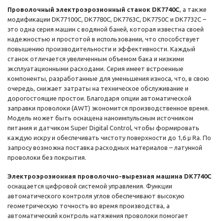
Проволочный электроэрозионный станок DK7740C
, а также
модификации DK77100C, DK7780C, DK7763C, DK7750C и DK7732C –
это одна серия машин с водяной баней, которая известна своей
надежностью и простотой в использовании, что способствует
повышению производительности и эффективности. Каждый
станок отличается увеличенным объемом бака и низкими
эксплуатационными расходами. Серия имеет встроенные
компоненты, разработанные для уменьшения износа, что, в свою
очередь, снижает затраты на техническое обслуживание и
дорогостоящие простои. Благодаря опции автоматической
заправки проволоки (AWT) экономится производственное время.
Модель может быть оснащена наноимпульсным источником
питания и датчиком Super Digital Control, чтобы формировать
каждую искру и обеспечивать чистоту поверхности до 1,6 µ Ra. По
запросу возможна поставка расходных материалов – латунной
проволоки без покрытия.
Электроэрозионная проволочно-вырезная машина DK7740C
оснащается цифровой системой управления. Функции
автоматического контроля углов обеспечивают высокую
геометрическую точность во время производства, а
автоматический контроль натяжения проволоки помогает