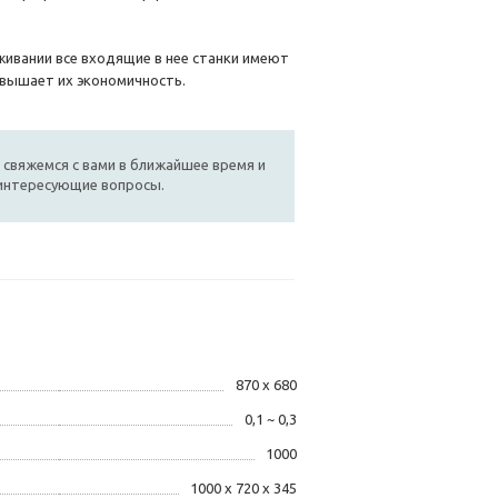
живании все входящие в нее станки имеют
овышает их экономичность.
 свяжемся с вами в ближайшее время и
 интересующие вопросы.
870 х 680
0,1 ~ 0,3
1000
1000 х 720 х 345