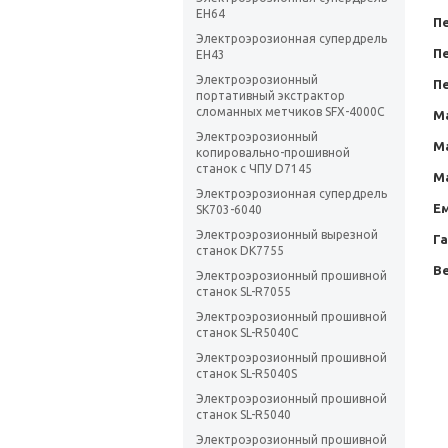
EH64
Пе
Электроэрозионная супердрель
Пе
EH43
Электроэрозионный
Пе
портативный экстрактор
сломанных метчиков SFX-4000C
М
Электроэрозионный
М
копировально-прошивной
станок с ЧПУ D7145
Ма
Электроэрозионная супердрель
Ем
SK703-6040
Электроэрозионный вырезной
Г
станок DK7755
Ве
Электроэрозионный прошивной
станок SL-R7055
Электроэрозионный прошивной
станок SL-R5040C
Электроэрозионный прошивной
станок SL-R5040S
Электроэрозионный прошивной
станок SL-R5040
Электроэрозионный прошивной