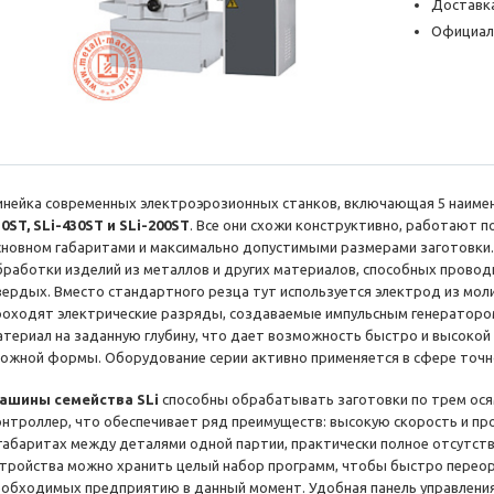
Доставка
Официал
инейка современных электроэрозионных станков, включающая 5 наиме
30ST, SLi-430ST и SLi-200ST
. Все они схожи конструктивно, работают п
сновном габаритами и максимально допустимыми размерами заготовки.
бработки изделий из металлов и других материалов, способных проводи
вердых. Вместо стандартного резца тут используется электрод из мо
роходят электрические разряды, создаваемые импульсным генератором
атериал на заданную глубину, что дает возможность быстро и высокой
ложной формы. Оборудование серии активно применяется в сфере точ
ашины семейства SLi
способны обрабатывать заготовки по трем ос
онтроллер, что обеспечивает ряд преимуществ: высокую скорость и п
 габаритах между деталями одной партии, практически полное отсутств
стройства можно хранить целый набор программ, чтобы быстро переор
еобходимых предприятию в данный момент. Удобная панель управлени