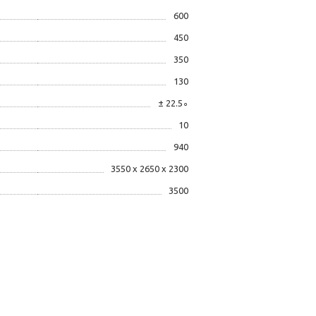
600
450
350
130
± 22.5∘
10
940
3550 х 2650 х 2300
3500