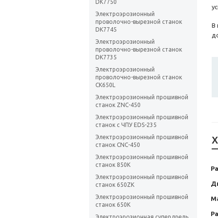
DK7750
у
Электроэрозионный
проволочно-вырезной станок
В
DK7745
д
Электроэрозионный
проволочно-вырезной станок
DK7735
Электроэрозионный
проволочно-вырезной станок
CK650L
Электроэрозионный прошивной
станок ZNC-450
Электроэрозионный прошивной
станок с ЧПУ EDS-235
Электроэрозионный прошивной
Х
станок CNC-450
Электроэрозионный прошивной
станок 850K
Ра
Электроэрозионный прошивной
Д
станок 650ZK
Электроэрозионный прошивной
М
станок 650K
Р
Электроэрозионная супердрель