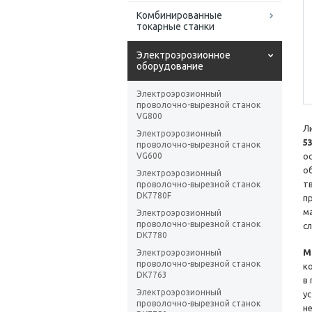
Комбинированные
токарные станки
Электроэрозионное
оборудование
Электроэрозионный
проволочно-вырезной станок
VG800
Л
Электроэрозионный
5
проволочно-вырезной станок
VG600
о
о
Электроэрозионный
т
проволочно-вырезной станок
DK7780F
п
м
Электроэрозионный
проволочно-вырезной станок
с
DK7780
М
Электроэрозионный
проволочно-вырезной станок
к
DK7763
в
Электроэрозионный
у
проволочно-вырезной станок
н