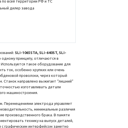
 по всей территории РФ и ТС
ьный дилер завода
нований:
SLi-1065STA, SLi-640ST, SLi-
о одному принципу, отличаются в
 Используется такое оборудование для
ть ток, особенно хрупких или очень
либденовой проволоки, через который
. Станок направлено выжигает “лишний”
 точностью изготавливать детали
ного машиностроения.
ям. Перемещениями электрода управляет
роизводительность, минимальные различия
ие производственного брака. В памяти
иентировать технику на выпуск деталей,
я с графическим интерфейсом заметно