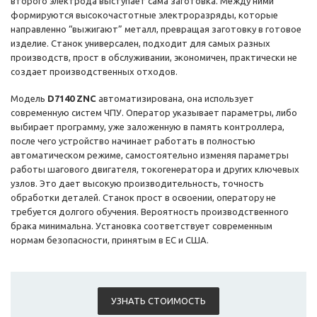
второго электрода выступает сама заготовка. Между ними
формируются высокочастотные электроразряды, которые
направленно “выжигают” металл, превращая заготовку в готовое
изделие. Станок универсален, подходит для самых разных
производств, прост в обслуживании, экономичен, практически не
создает производственных отходов.
Модель
D7140 ZNC
автоматизирована, она использует
современную систем ЧПУ. Оператор указывает параметры, либо
выбирает программу, уже заложенную в память контроллера,
после чего устройство начинает работать в полностью
автоматическом режиме, самостоятельно изменяя параметры
работы шагового двигателя, токогенератора и других ключевых
узлов. Это дает высокую производительность, точность
обработки деталей. Станок прост в освоении, оператору не
требуется долгого обучения. Вероятность производственного
брака минимальна. Установка соответствует современным
нормам безопасности, принятым в ЕС и США.
УЗНАТЬ СТОИМОСТЬ