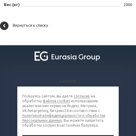
Вес (кг)
2000
Вернуться к списку
КАТАЛОГ
ВОПРОСЫ И ОТВЕТЫ
Пользуясь сайтом, вы даете
согласие
на
КОМПАНИЯ
обработку
файлов cookies
использование
КОНТАКТЫ
аналитических сервисов Яндекс Метрика,
VK.Retargeting, Битрикс24 в соответствии с
политикой конфиденциальности и обработки
8 (800) 302-16-85
персональных данных
. Вы можете запретить
обработку cookies в настройках браузера.
metall@eq-mail.ru