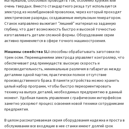
материалов, способных проводить ток, особенно хрупких или
очень твердых. Вместо стандартного резца тут используется
электрод из молибденовой проволоки, через который проходят
электрические разряды, создаваемые импульсным генератором.
Станок направлено выжигает “лишний” материал на заданную
глубину, что дает возможность быстро и высокой точностью
изготавливать детали сложной формы. Оборудование серии
активно применяется в сфере точного машиностроения.
Машины семейства SLi
способны обрабатывать заготовки по
трем осям. Перемещениями электрода управляет контроллер, что
обеспечивает ряд преимуществ: высокую скорость и
производительность, минимальные различия в габаритах между
деталями одной партии, практически полное отсутствие
производственного брака. В памяти устройства можно хранить
целый набор программ, чтобы быстро переориентировать
технику на выпуск деталей, необходимых предприятию в данный
момент. Удобная панель управления с графическим интерфейсом
заметно ускоряют процесс освоения новой техники сотрудниками
предприятия.
В целом рассматриваемая серия оборудования надежна и проста в
обслуживании все входящие в нее станки имеют долгий срок