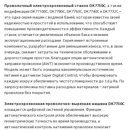
Проволочный электроэрозионный станок DK7750C
, а также
модификации DK77100C, DK7780C, DK7763C, DK7740C и DK7732C –
это одна серия машин с водяной баней, которая известна своей
надежностью и простотой в использовании, что способствует
повышению производительности и эффективности. Каждый
станок отличается увеличенным объемом бака и низкими
эксплуатационными расходами. Серия имеет встроенные
компоненты, разработанные для уменьшения износа, что, в свою
очередь, снижает затраты на техническое обслуживание и
дорогостоящие простои. Благодаря опции автоматической
заправки проволоки (AWT) экономится производственное время.
Модель может быть оснащена наноимпульсным источником
питания и датчиком Super Digital Control, чтобы формировать
каждую искру и обеспечивать чистоту поверхности до 1,6 µ Ra. По
запросу возможна поставка расходных материалов – латунной
проволоки без покрытия.
Электроэрозионная проволочно-вырезная машина DK7750C
оснащается цифровой системой управления. Функции
автоматического контроля углов обеспечивают высокую
геометрическую точность во время производства, а
автоматический контроль натяжения проволоки помогает