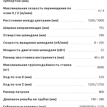
суппортом (мм)
Максимальная скорость перемещения по
4 / 4
осям Х / Z (м/мин)
Расстояние между центрами (мм)
1500 / 3000
Ширина направляющих (мм)
755
Отверстие шпинделя (мм)
390
Скорость вращения шпинделя (об/мин)
8 ~ 205
Мощность двигателя шпинделя (кВт)
22
Размер хвостовика инструмента (мм)
40 х 40
Максимальная грузоподъёмность станка
6000
(кг)
Ход по оси X (мм)
520
Ход по оси Z (мм)
1250 / 2750
Размер патрона
800
Диапазон резьбы на трубах (мм)
190 ~ 380
Габаритные размеры (мм)
5000/6500 х 2220