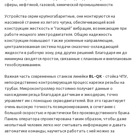
сферы, нефтяной, газовой, химической промышленности.
Устройства серии крупногабаритные, они монтируются на
массивной станине из литого чугуна, обеспечивающей всей
конструкции жесткость и “гасящей” вибрации, возникающие при
работе мощного электродвигателя. Общую надежность
конструкции повышают также усиленные направляющие,
централизованная система подачи смазочно-охлаждающей
жидкости в рабочую зону, ряд других решений. Благодаря им до
минимума сводятся простои, связанные с плановым и внеплановым
техобслуживанием.
Важная часть современных станков линейки
BL-QK
- стойка ЧПУ,
непосредственно контролирующая процесс нарезки резьбы на
трубах. Микроконтроллер постоянно получает данные о
нахождении резца благодаря датчикам и энкодерам, точно
управляет им с помощью серводвигателей. Все это гарантирует
очень высокую точность позиционирования, в сочетании с
большой скоростью и практически без производственного брака.
Панель оператора спроектирована таким образом, чтобы даже
неопытный человек легко мог считывать информацию и давать
автоматике команды, научиться работать с ней можно за