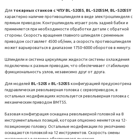
Для
токарных станков с ЧПУ BL-S205S
,
BL-S205SM
,
BL-S205SY
характерно наличие противошпинделя в виде электрошпинделя с
прямым приводом. Контршпиндель играет роль задней бабки и
применяется при необходимости обработки детали с обратной
стороны. Скорость вращения главного шпинделя с ременным
приводом составляет 4500 об/мин, а скорость противошпинделя
может варьироваться в диапазоне 1750-6000 оборотов в минуту.
Шпиндели и система циркуляции жидкости системы охлаждения
подключены к разным приводам, что обеспечивает стабильную
функциональность узлов, независимо друг от друга.
Для моделей
BL-S205
и
BL-S205S
конфигурацией предусмотрена
гидравлическая револьверная головка с сервоприводом, в
остальных модификациях используется револьверная головка с
механическим приводом BMT55.
Базовая конфигурация оснащена револьверной головкой на 8
инструментальных позиций, которая опционно меняется на 12-
позиционную головку. Остальные модификации по умолчанию
оснащаются головкой на 12 инструментов. Скорость смены
инструмента в головке обеспечивает высокую