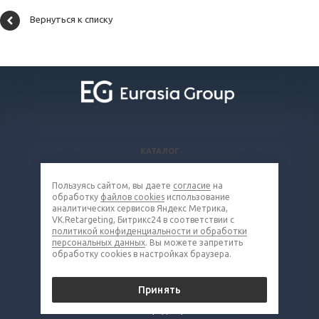
Вернуться к списку
КАТАЛОГ
ВОПРОСЫ И ОТВЕТЫ
Пользуясь сайтом, вы даете
согласие
на
КОМПАНИЯ
обработку
файлов cookies
использование
КОНТАКТЫ
аналитических сервисов Яндекс Метрика,
VK.Retargeting, Битрикс24 в соответствии с
политикой конфиденциальности и обработки
8 (800) 302-16-85
персональных данных
. Вы можете запретить
обработку cookies в настройках браузера.
metall@eq-mail.ru
Принять
© 2026 Все права защищены.
Политика конфиденциальности