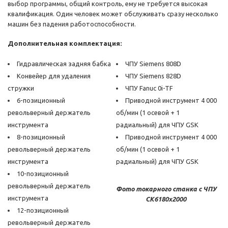
выбор программы, общий контроль, ему не требуется высокая
квалификация. Один человек может обслуживать сразу несколько
машин без падения работоспособности.
Дополнительная комплектация:
Гидравлическая задняя бабка
ЧПУ Siemens 808D
Конвейер для удаления
ЧПУ Siemens 828D
стружки
ЧПУ Fanuc 0i-TF
6-позиционный
Приводной инструмент 4 000
револьверный держатель
об/мин (1 осевой + 1
инструмента
радиальный) для ЧПУ GSK
8-позиционный
Приводной инструмент 4 000
револьверный держатель
об/мин (1 осевой + 1
инструмента
радиальный) для ЧПУ GSK
10-позиционный
револьверный держатель
Фото токарного станка с ЧПУ
инструмента
CK6180x2000
12-позиционный
револьверный держатель