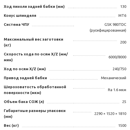
Ход пиноли задней бабки (мм)
130
Конус шпинделя
MT6
Система ЧПУ
GSK 980TDC
(русифицированная)
Максимальный вес заготовки
200
(кг)
Скорость хода по осям X/Z (мм/
6000/8000
мин)
Ход по осям X/Z (мм)
240/750
Привод задней бабки
Механический
Шероховатость обработанной
Ra 1.6 мкм
поверхности (мкм)
Объем бака СОЖ (л)
25
Габаритные размеры упаковки
2290 × 1520 × 1810
(мм)
Вес (кг)
1500