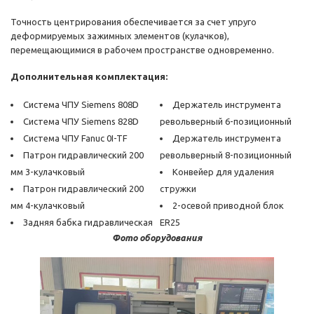
Точность центрирования обеспечивается за счет упруго
деформируемых зажимных элементов (кулачков),
перемещающимися в рабочем пространстве одновременно.
Дополнительная комплектация:
Система ЧПУ Siemens 808D
Держатель инструмента
Система ЧПУ Siemens 828D
револьверный 6-позиционный
Система ЧПУ Fanuc 0I-TF
Держатель инструмента
Патрон гидравлический 200
револьверный 8-позиционный
мм 3-кулачковый
Конвейер для удаления
Патрон гидравлический 200
стружки
мм 4-кулачковый
2-осевой приводной блок
Задняя бабка гидравлическая
ER25
Фото оборудования