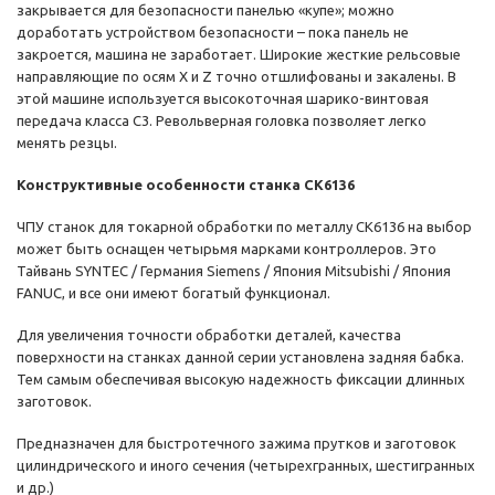
закрывается для безопасности панелью «купе»; можно
доработать устройством безопасности – пока панель не
закроется, машина не заработает. Широкие жесткие рельсовые
направляющие по осям X и Z точно отшлифованы и закалены. В
этой машине используется высокоточная шарико-винтовая
передача класса C3. Револьверная головка позволяет легко
менять резцы.
Конструктивные особенности станка CK6136
ЧПУ станок для токарной обработки по металлу СК6136 на выбор
может быть оснащен четырьмя марками контроллеров. Это
Тайвань SYNTEC / Германия Siemens / Япония Mitsubishi / Япония
FANUC, и все они имеют богатый функционал.
Для увеличения точности обработки деталей, качества
поверхности на станках данной серии установлена задняя бабка.
Тем самым обеспечивая высокую надежность фиксации длинных
заготовок.
Предназначен для быстротечного зажима прутков и заготовок
цилиндрического и иного сечения (четырехгранных, шестигранных
и др.)