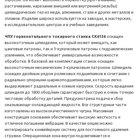
растачивание, нарезание внешней или внутренней резьбы)
цилиндрических тел из меди, алюминия, стали и других металлов и
сплавов. Изделие широко используется на заводах, в мастерских,
в исследовательских центрах и в учебных заведениях.
ЧПУ горизонтального токарного станка CK6136
оснащен
высокоточным шпинделем, который может вмещать, как
цанговые патроны, так и 3-кулачковые патроны с гидравлическим
усилением, что обеспечивает универсальные возможности
обработки. В базовой же комплектации станок оснащен
высокоточным механическим 3-кулачковым патроном. Шпиндель
оснащен двойным рядом роликовых подшипников в сочетании с
радиально-упорными шарикоподшипниками, которые легко
выдерживают радиальные и осевые нагрузки. Скорость вращения
шпинделя до 1800 обор/мин гарантирует быструю и очень точную
чистовую обработку деталей. Предусмотрена подача и сбор
смазывающе-охлаждающей жидкости. Все структурные части
изготовлены из высококачественного чугуна. Массивная
конструкция основания обеспечивает высокую жесткость и
отличное погашение вибрации. В качестве опции можно
интегрировать конвейерную систему для постоянного удаления
стружки. Операционная зона внутри подсвечивается и