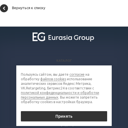
Вернуться к списку
КАТАЛОГ
ВОПРОСЫ И ОТВЕТЫ
Пользуясь сайтом, вы даете
согласие
на
КОМПАНИЯ
обработку
файлов cookies
использование
КОНТАКТЫ
аналитических сервисов Яндекс Метрика,
VK.Retargeting, Битрикс24 в соответствии с
политикой конфиденциальности и обработки
8 (800) 302-16-85
персональных данных
. Вы можете запретить
обработку cookies в настройках браузера.
metall@eq-mail.ru
Принять
© 2026 Все права защищены.
Политика конфиденциальности