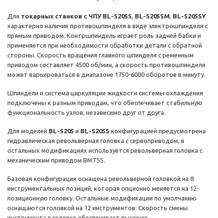
Для
токарных станков с ЧПУ BL-S205S
,
BL-S205SM
,
BL-S205SY
характерно наличие противошпинделя в виде электрошпинделя с
прямым приводом. Контршпиндель играет роль задней бабки и
применяется при необходимости обработки детали с обратной
стороны. Скорость вращения главного шпинделя с ременным
приводом составляет 4500 об/мин, а скорость противошпинделя
может варьироваться в диапазоне 1750-6000 оборотов в минуту.
Шпиндели и система циркуляции жидкости системы охлаждения
подключены к разным приводам, что обеспечивает стабильную
функциональность узлов, независимо друг от друга.
Для моделей
BL-S205
и
BL-S205S
конфигурацией предусмотрена
гидравлическая револьверная головка с сервоприводом, в
остальных модификациях используется револьверная головка с
механическим приводом BMT55.
Базовая конфигурация оснащена револьверной головкой на 8
инструментальных позиций, которая опционно меняется на 12-
позиционную головку. Остальные модификации по умолчанию
оснащаются головкой на 12 инструментов. Скорость смены
инструмента в головке обеспечивает высокую