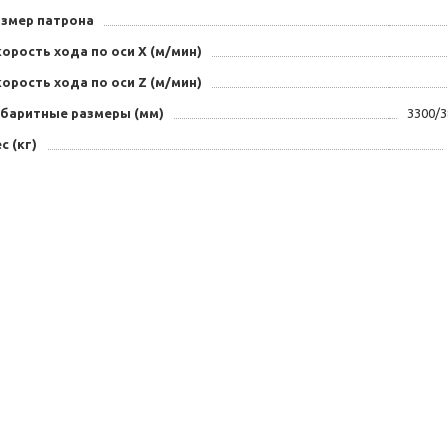
азмер патрона
орость хода по оси X (м/мин)
орость хода по оси Z (м/мин)
абаритные размеры (мм)
3300/3
с (кг)