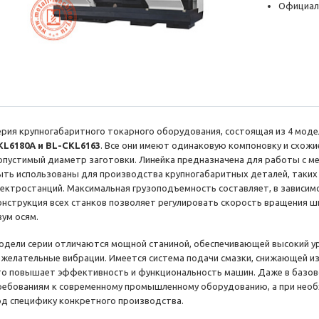
Официал
ерия крупногабаритного токарного оборудования, состоящая из 4 моде
KL6180A и BL-CKL6163
. Все они имеют одинаковую компоновку и схожие
опустимый диаметр заготовки. Линейка предназначена для работы с ме
ыть использованы для производства крупногабаритных деталей, таких 
лектростанций. Максимальная грузоподъемность составляет, в зависимос
онструкция всех станков позволяет регулировать скорость вращения ш
вум осям.
одели серии отличаются мощной станиной, обеспечивающей высокий у
ежелательные вибрации. Имеется система подачи смазки, снижающей из
то повышает эффективность и функциональность машин. Даже в базов
ребованиям к современному промышленному оборудованию, а при нео
од специфику конкретного производства.