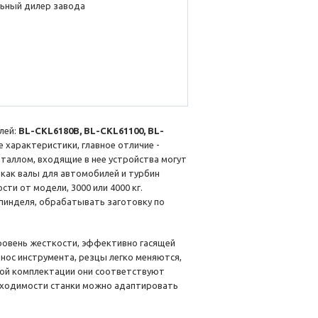
ьный дилер завода
лей:
BL-CKL6180B, BL-CKL61100, BL-
 характеристики, главное отличие -
таллом, входящие в нее устройства могут
как валы для автомобилей и турбин
ти от модели, 3000 или 4000 кг.
пинделя, обрабатывать заготовку по
ровень жесткости, эффективно гасящей
нос инструмента, резцы легко меняются,
ой комплектации они соответствуют
бходимости станки можно адаптировать