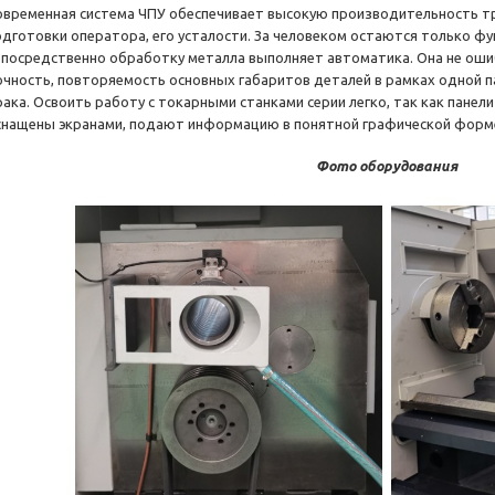
овременная система ЧПУ обеспечивает высокую производительность тр
одготовки оператора, его усталости. За человеком остаются только фу
епосредственно обработку металла выполняет автоматика. Она не оши
очность, повторяемость основных габаритов деталей в рамках одной п
рака. Освоить работу с токарными станками серии легко, так как пане
снащены экранами, подают информацию в понятной графической форм
Фото оборудования