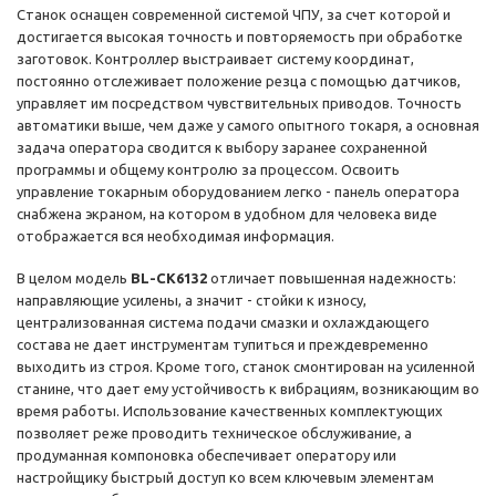
Станок оснащен современной системой ЧПУ, за счет которой и
достигается высокая точность и повторяемость при обработке
заготовок. Контроллер выстраивает систему координат,
постоянно отслеживает положение резца с помощью датчиков,
управляет им посредством чувствительных приводов. Точность
автоматики выше, чем даже у самого опытного токаря, а основная
задача оператора сводится к выбору заранее сохраненной
программы и общему контролю за процессом. Освоить
управление токарным оборудованием легко - панель оператора
снабжена экраном, на котором в удобном для человека виде
отображается вся необходимая информация.
В целом модель
BL-CK6132
отличает повышенная надежность:
направляющие усилены, а значит - стойки к износу,
централизованная система подачи смазки и охлаждающего
состава не дает инструментам тупиться и преждевременно
выходить из строя. Кроме того, станок смонтирован на усиленной
станине, что дает ему устойчивость к вибрациям, возникающим во
время работы. Использование качественных комплектующих
позволяет реже проводить техническое обслуживание, а
продуманная компоновка обеспечивает оператору или
настройщику быстрый доступ ко всем ключевым элементам