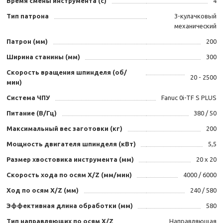
Время смены инструмента (с)
4
Тип патрона
3-кулачковый
механический
Патрон (мм)
200
Ширина станины (мм)
300
Скорость вращения шпинделя (об/
20 - 2500
мин)
Система ЧПУ
Fanuc 0i-TF S PLUS
Питание (В/Гц)
380 / 50
Максимальный вес заготовки (кг)
200
Мощность двигателя шпинделя (кВт)
5,5
Размер хвостовика инструмента (мм)
20 х 20
Скорость хода по осям X/Z (мм/мин)
4000 / 6000
Ход по осям X/Z (мм)
240 / 580
Эффективная длина обработки (мм)
580
Тип направляющих по осям X/Z
Направляющая