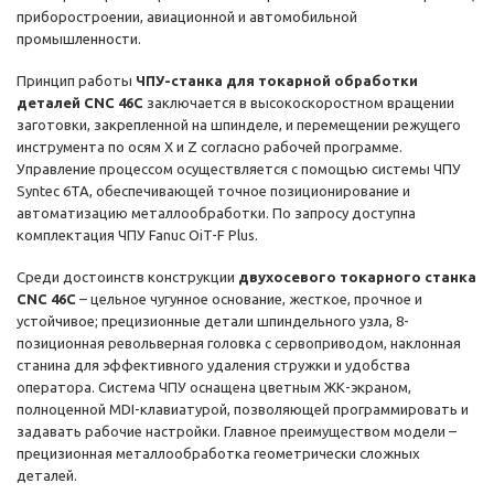
приборостроении, авиационной и автомобильной
промышленности.
Принцип работы
ЧПУ-станка для токарной обработки
деталей CNC 46C
заключается в высокоскоростном вращении
заготовки, закрепленной на шпинделе, и перемещении режущего
инструмента по осям X и Z согласно рабочей программе.
Управление процессом осуществляется с помощью системы ЧПУ
Syntec 6TA, обеспечивающей точное позиционирование и
автоматизацию металлообработки. По запросу доступна
комплектация ЧПУ Fanuc OiT-F Plus.
Среди достоинств конструкции
двухосевого токарного станка
CNC 46C
– цельное чугунное основание, жесткое, прочное и
устойчивое; прецизионные детали шпиндельного узла, 8-
позиционная револьверная головка с сервоприводом, наклонная
станина для эффективного удаления стружки и удобства
оператора. Система ЧПУ оснащена цветным ЖК-экраном,
полноценной MDI-клавиатурой, позволяющей программировать и
задавать рабочие настройки. Главное преимуществом модели –
прецизионная металлообработка геометрически сложных
деталей.