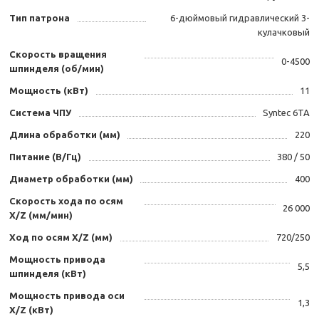
Тип патрона
6-дюймовый гидравлический 3-
кулачковый
Скорость вращения
0-4500
шпинделя (об/мин)
Мощность (кВт)
11
Система ЧПУ
Syntec 6TA
Длина обработки (мм)
220
Питание (В/Гц)
380 / 50
Диаметр обработки (мм)
400
Скорость хода по осям
26 000
X/Z (мм/мин)
Ход по осям X/Z (мм)
720/250
Мощность привода
5,5
шпинделя (кВт)
Мощность привода оси
1,3
X/Z (кВт)