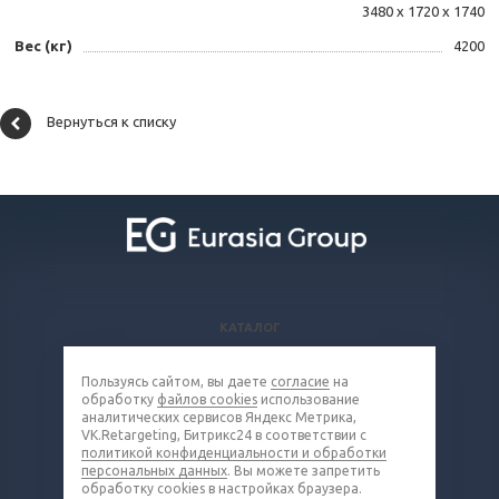
3480 х 1720 х 1740
Вес (кг)
4200
Вернуться к списку
КАТАЛОГ
ВОПРОСЫ И ОТВЕТЫ
Пользуясь сайтом, вы даете
согласие
на
КОМПАНИЯ
обработку
файлов cookies
использование
КОНТАКТЫ
аналитических сервисов Яндекс Метрика,
VK.Retargeting, Битрикс24 в соответствии с
политикой конфиденциальности и обработки
8 (800) 302-16-85
персональных данных
. Вы можете запретить
обработку cookies в настройках браузера.
metall@eq-mail.ru