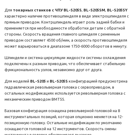
Для
токарных станков с ЧПУ BL-S205S
,
BL-S205SM
,
BL-S205SY
характерно наличие противошпинделя в виде электрошпинделя с
прямым приводом. Контршпиндель играет роль задней бабки и
применяется при необходимости обработки детали с обратной
стороны. Скорость вращения главного шпинделя с ременным
приводом составляет 4500 об/мин, а скорость противошпинделя
может варьироваться в диапазоне 1750-6000 оборотов в минуту.
Шпиндели и система циркуляции жидкости системы охлаждения
подключены к разным приводам, что обеспечивает стабильную
функциональность узлов, независимо друг от друга.
Для моделей
BL-S205
и
BL-S205S
конфигурацией предусмотрена
гидравлическая револьверная головка с сервоприводом, в
остальных модификациях используется револьверная головка с
механическим приводом BMT55.
Базовая конфигурация оснащена револьверной головкой на 8
инструментальных позиций, которая опционно меняется на 12-
позиционную головку. Остальные модификации по умолчанию
оснащаются головкой на 12 инструментов. Скорость смены
инструмента в головке обеспечивает высокую