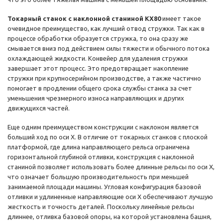
Токарный станок с наклонной станиной KX80
имеет такое
очевидное преимущество, как лучший отвод стружки. Так как в
процессе обработки образуется стружка, то она сразу же
смывается вниз под действием силы тяжести и обычного потока
охлаждающей жидкости. Конвейер для удаления стружки
завершает этот процесс. Это предотвращает накопление
стружки при крупносерийном производстве, а также частично
помогает в продлении общего срока службы станка за счет
уменьшения чрезмерного износа направляющих и других
движущихся частей.
Еще одним преимуществом конструкции с наклоном является
больший ход по оси X. В отличие от токарных станков с плоской
платформой, где длина направляющего рельса ограничена
горизонтальной глубиной отливки, конструкция с наклонной
станиной позволяет использовать более длинные рельсы по оси X,
что означает большую производительность при меньшей
занимаемой площади машины. Угловая конфигурация базовой
отливки и удлиненные направляющие оси X обеспечивают лучшую
жесткость и точность деталей. Поскольку линейные рельсы
длиннее, отливка базовой опоры, на которой установлена ​​башня,