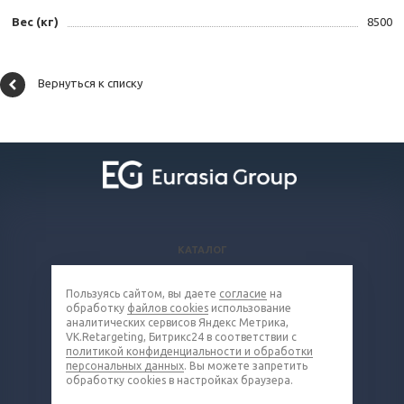
Вес (кг)
8500
Вернуться к списку
КАТАЛОГ
ВОПРОСЫ И ОТВЕТЫ
Пользуясь сайтом, вы даете
согласие
на
КОМПАНИЯ
обработку
файлов cookies
использование
КОНТАКТЫ
аналитических сервисов Яндекс Метрика,
VK.Retargeting, Битрикс24 в соответствии с
политикой конфиденциальности и обработки
8 (800) 302-16-85
персональных данных
. Вы можете запретить
обработку cookies в настройках браузера.
metall@eq-mail.ru