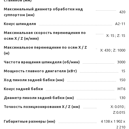
Максимальный диаметр обработки над
420
суппортом (мм)
Конус шпинделя
А2-11
Максимальная скорость перемещения по
Х: 15 ; Z: 15
осям Х / Z (м/мин)
Максимальное перемещение по осям Х / Z
Х: 430 ; Z: 1000
(м)
Частота вращения шпинделя (об/мин)
3000
Мощность главного двигателя (кВт)
15
Ход пиноли задней бабки (мм)
150
Конус задней бабки
МТ6
Диаметр пиноли задней бабки (мм)
130
Точность позиционирования Х / Z (мм)
Х: 0.010 ;
Z:0.015
Габаритные размеры (мм)
4 138 х 1 902 х
2 210