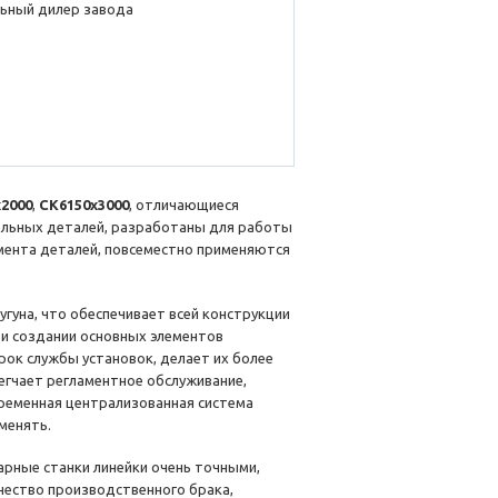
ьный дилер завода
2000
,
CK6150x3000
, отличающиеся
ельных деталей, разработаны для работы
мента деталей, повсеместно применяются
угуна, что обеспечивает всей конструкции
и создании основных элементов
рок службы установок, делает их более
егчает регламентное обслуживание,
временная централизованная система
менять.
арные станки линейки очень точными,
чество производственного брака,