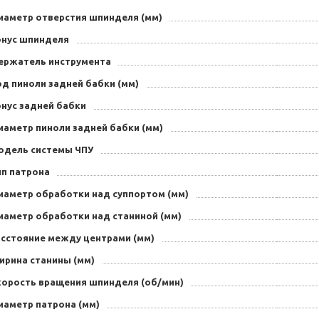
иаметр отверстия шпинделя (мм)
онус шпинделя
ержатель инструмента
д пиноли задней бабки (мм)
онус задней бабки
иаметр пиноли задней бабки (мм)
одель системы ЧПУ
ип патрона
иаметр обработки над суппортом (мм)
иаметр обработки над станиной (мм)
асстояние между центрами (мм)
ирина станины (мм)
корость вращения шпинделя (об/мин)
иаметр патрона (мм)