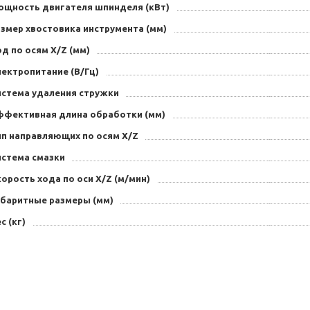
ощность двигателя шпинделя (кВт)
азмер хвостовика инструмента (мм)
д по осям X/Z (мм)
лектропитание (В/Гц)
истема удаления стружки
ффективная длина обработки (мм)
ип направляющих по осям X/Z
истема смазки
орость хода по оси X/Z (м/мин)
абаритные размеры (мм)
с (кг)