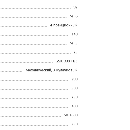
82
MT6
4-позиционный
140
MT5
75
GSK 980 TB3
Механический, 3-кулачковый
280
500
750
400
50-1600
250