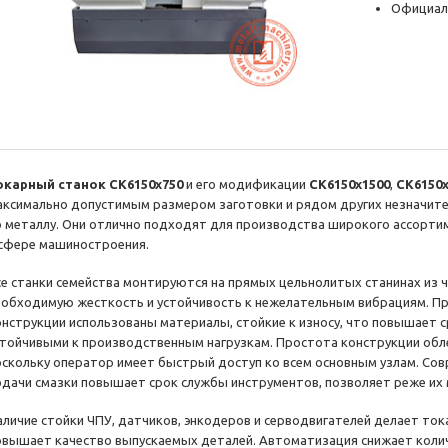
Официал
окарный станок CK6150х750
и его модификации
CK6150x1500
,
CK6150х
аксимально допустимым размером заготовки и рядом других незначит
о металлу. Они отлично подходят для производства широкого ассорти
 сфере машиностроения.
се станки семейства монтируются на прямых цельнолитых станинах из ч
еобходимую жесткость и устойчивость к нежелательным вибрациям. Пр
онструкции использованы материалы, стойкие к износу, что повышает с
стойчивыми к производственным нагрузкам. Простота конструкции обл
оскольку оператор имеет быстрый доступ ко всем основным узлам. Со
одачи смазки повышает срок службы инструментов, позволяет реже их 
аличие стойки ЧПУ, датчиков, энкодеров и серводвигателей делает ток
овышает качество выпускаемых деталей. Автоматизация снижает коли