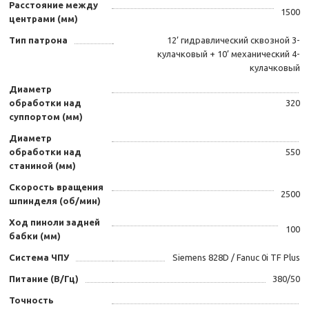
Расстояние между
1500
центрами (мм)
Тип патрона
12’ гидравлический сквозной 3-
кулачковый + 10’ механический 4-
кулачковый
Диаметр
обработки над
320
суппортом (мм)
Диаметр
обработки над
550
станиной (мм)
Скорость вращения
2500
шпинделя (об/мин)
Ход пиноли задней
100
бабки (мм)
Система ЧПУ
Siemens 828D / Fanuc 0i TF Plus
Питание (В/Гц)
380/50
Точность