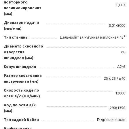
повторного
0,003
позиционирования
(мм)
Диапазон подачи
0,01-5000
(мм/мин)
Тип станины
Цельнолитая чугунная наклонная 45°
Диаметр сквозного
отверстия
60
шпинделя (мм)
Конус шпинделя
А2-6
Размер хвостовика
25 х 25 / ø40
инструмента (мм)
Скорость хода по
12000
осям X/Z (мм/мин)
Ход по осям X/Z
290/1350
(мм)
Тип задней бабки
Гидравлическая
Эффективная