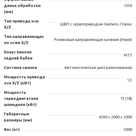
длина обработки
1350
(мм)
Тип привода оси
ШВП с сервоприводом Siemens / Fanuc
X/Z
Тип направляющих
Роликовая направляющая качения (Hiwin)
по осям X/Z
Конус пиноли
МТ5
задней бабки
Система смазки
Автоматическая централизованная
Мощность привода
1,5
оси X/Z (кВт)
Мощность
серводвигателя
15 (18)
шпинделя (кВт)
Габаритные
4200 х 2000 х 2000
размеры (мм)
Вес (кг)
5000