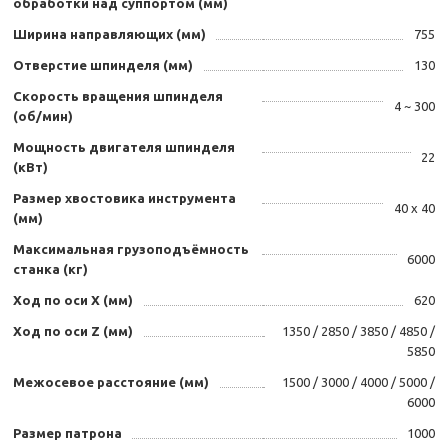
обработки над суппортом (мм)
Ширина направляющих (мм)
755
Отверстие шпинделя (мм)
130
Скорость вращения шпинделя
4 ~ 300
(об/мин)
Мощность двигателя шпинделя
22
(кВт)
Размер хвостовика инструмента
40 х 40
(мм)
Максимальная грузоподъёмность
6000
станка (кг)
Ход по оси X (мм)
620
Ход по оси Z (мм)
1350 / 2850 / 3850 / 4850 /
5850
Межосевое расстояние (мм)
1500 / 3000 / 4000 / 5000 /
6000
Размер патрона
1000