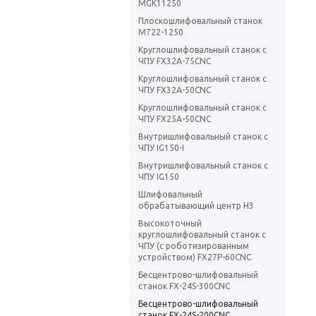
MGK11250
Плоскошлифовальный станок
М722-1250
Круглошлифовальный станок с
ЧПУ FX32A-75CNC
Круглошлифовальный станок с
ЧПУ FX32A-50CNC
Круглошлифовальный станок с
ЧПУ FX25A-50CNC
Внутришлифовальный станок с
ЧПУ IG150-I
Внутришлифовальный станок с
ЧПУ IG150
Шлифовальный
обрабатывающий центр H3
Высокоточный
круглошлифовальный станок с
ЧПУ (с роботизированным
устройством) FX27P-60CNC
Бесцентрово-шлифовальный
станок FX-24S-300CNC
Бесцентрово-шлифовальный
станок FX-24S-200CNC