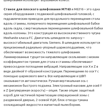
шлифования использует абразивное колесо.
Станок для плоского шлифования M7163
и M6316 – это одна
серия оборудования с подвижной шлифовальной головкой, с
гидравлическим приводом для продольного перемещения стола
вдоль станины, поперечного перемещения шлифовальной бабки
вдоль седла, с вертикальным перемещением шлифовальной бабки
вдоль колонны. Это конструкция ​​из высококачественного чугуна
Meehanite класса FC. Двигатель шпинделя по запросу –
высокостабильный двигатель Siemens. В шпинделе используется
прецизионный радиально-упорный шарикоподшипник, что
обеспечивает возможность тяжелого шлифования.
Ламинированные турцитом направляющие скольжения с низким
коэффициентом трения для стола и станины обеспечивают
превосходное поглощение вибраций. Направляющие оси X и Z в
виде двойной V-образной конструкции. Перемещение по оси Y с
помощью шарикового винта. Все направляющие и ШВП
смазываются автоматически. Ручная вертикальная ось с
механизмом быстрого подъема. Электронный маховик для осей Y
и Z (регулируемая скорость) – опция. Также опции: защитный
короб для частичной герметизации операционной зоны с
раздвижной дверью, 2-осевой УЦИ, блок отвода тумана
охлаждающей жидкости и магнитный пылесборник.