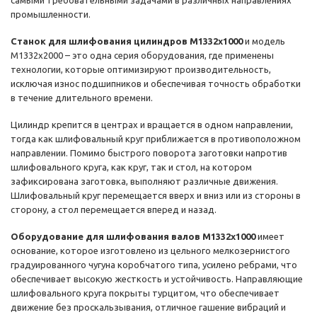
самыми требовательными задачами в различных направлениях
промышленности.
Станок для шлифования цилиндров M1332х1000
и модель
M1332х2000 – это одна серия оборудования, где применены
технологии, которые оптимизируют производительность,
исключая износ подшипников и обеспечивая точность обработки
в течение длительного времени.
Цилиндр крепится в центрах и вращается в одном направлении,
тогда как шлифовальный круг приближается в противоположном
направлении. Помимо быстрого поворота заготовки напротив
шлифовального круга, как круг, так и стол, на котором
зафиксирована заготовка, выполняют различные движения.
Шлифовальный круг перемещается вверх и вниз или из стороны в
сторону, а стол перемещается вперед и назад.
Оборудование для шлифования валов M1332х1000
имеет
основание, которое изготовлено из цельного мелкозернистого
градуированного чугуна коробчатого типа, усилено ребрами, что
обеспечивает высокую жесткость и устойчивость. Направляющие
шлифовального круга покрыты турцитом, что обеспечивает
движение без проскальзывания, отличное гашение вибраций и