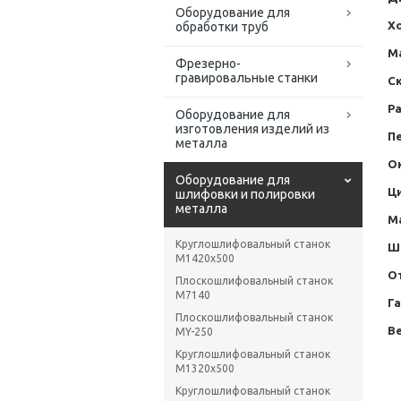
Оборудование для
Х
обработки труб
М
Фрезерно-
гравировальные станки
С
Р
Оборудование для
изготовления изделий из
П
металла
О
Оборудование для
Ц
шлифовки и полировки
металла
М
Круглошлифовальный станок
Ш
M1420x500
О
Плоскошлифовальный станок
M7140
Г
Плоскошлифовальный станок
Ве
MY-250
Круглошлифовальный станок
M1320x500
Круглошлифовальный станок