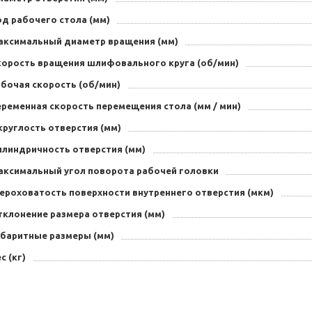
од рабочего стола (мм)
аксимальный диаметр вращения (мм)
корость вращения шлифовального круга (об/мин)
абочая скорость (об/мин)
еременная скорость перемещения стола (мм / мин)
круглость отверстия (мм)
илиндричность отверстия (мм)
аксимальный угол поворота рабочей головки
ероховатость поверхности внутреннего отверстия (мкм)
тклонение размера отверстия (мм)
абаритные размеры (мм)
с (кг)