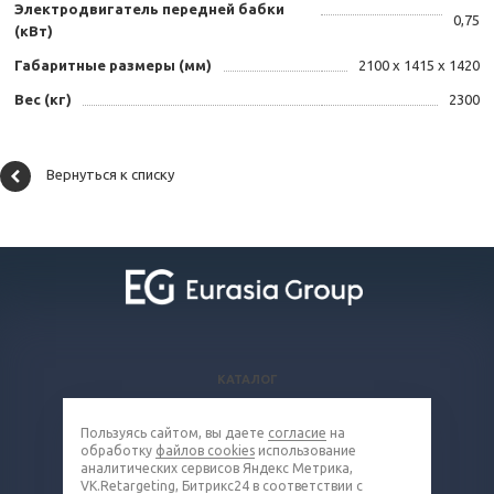
Электродвигатель передней бабки
0,75
(кВт)
Габаритные размеры (мм)
2100 х 1415 х 1420
Вес (кг)
2300
Вернуться к списку
КАТАЛОГ
ВОПРОСЫ И ОТВЕТЫ
Пользуясь сайтом, вы даете
согласие
на
КОМПАНИЯ
обработку
файлов cookies
использование
КОНТАКТЫ
аналитических сервисов Яндекс Метрика,
VK.Retargeting, Битрикс24 в соответствии с