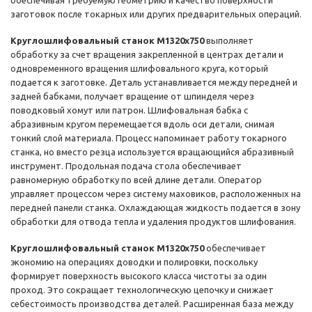
обеспечивая требуемую геометрию и качество поверхности
заготовок после токарных или других предварительных операций.
Круглошлифовальный станок М1320х750
выполняет
обработку за счет вращения закрепленной в центрах детали и
одновременного вращения шлифовального круга, который
подается к заготовке. Деталь устанавливается между передней и
задней бабками, получает вращение от шпинделя через
поводковый хомут или патрон. Шлифовальная бабка с
абразивным кругом перемещается вдоль оси детали, снимая
тонкий слой материала. Процесс напоминает работу токарного
станка, но вместо резца используется вращающийся абразивный
инструмент. Продольная подача стола обеспечивает
равномерную обработку по всей длине детали. Оператор
управляет процессом через систему маховиков, расположенных на
передней панели станка. Охлаждающая жидкость подается в зону
обработки для отвода тепла и удаления продуктов шлифования.
Круглошлифовальный станок М1320х750
обеспечивает
экономию на операциях доводки и полировки, поскольку
формирует поверхность высокого класса чистоты за один
проход. Это сокращает технологическую цепочку и снижает
себестоимость производства деталей. Расширенная база между