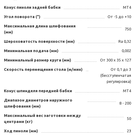
Конус пиноли задней бабки
MT4
Угол поворота (°)
От -5 до +10
Максимальная длина шлифования
750
(мм)
Шероховатость поверхности (мм)
Ra 0,32
Минимальная подача (мм)
0,002
Минимальный размер круга (мм)
От 300 х 35 х 127
Скорость перемещения стола (м/мин)
От 0,1 до 3
(бесступенчатая
регулировка)
Конус шпинделя передней бабки
MT4
Диапазон диаметров наружного
8 - 200
шлифования (мм)
Максимальный вес заготовки между
50
центрами (кг)
Ход пиноли (мм)
23