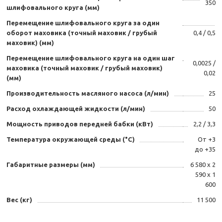
350
шлифовального круга (мм)
Перемещение шлифовального круга за один
оборот маховика (точный маховик / грубый
0,4 / 0,5
маховик) (мм)
Перемещение шлифовального круга на один шаг
0,0025 /
маховика (точный маховик / грубый маховик)
0,02
(мм)
Производительность масляного насоса (л/мин)
25
Расход охлаждающей жидкости (л/мин)
50
Мощность приводов передней бабки (кВт)
2,2 / 3,3
Температура окружающей среды (°С)
От +3
до +35
Габаритные размеры (мм)
6 580 х 2
590 х 1
600
Вес (кг)
11 500