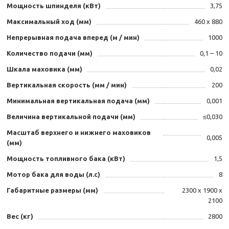
Мощность шпинделя (кВт)
3,75
Максимальный ход (мм)
460 х 880
Непрерывная подача вперед (м / мин)
1000
Количество подачи (мм)
0,1 – 10
Шкала маховика (мм)
0,02
Вертикальная скорость (мм / мин)
200
Минимальная вертикальная подача (мм)
0,001
Величина вертикальной подачи (мм)
≤0,030
Масштаб верхнего и нижнего маховиков
0,005
(мм)
Мощность топливного бака (кВт)
1,5
Мотор бака для воды (л.с)
8
Габаритные размеры (мм)
2300 х 1900 х
2100
Вес (кг)
2800