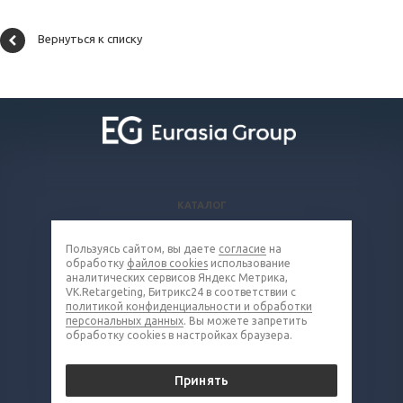
Вернуться к списку
КАТАЛОГ
ВОПРОСЫ И ОТВЕТЫ
Пользуясь сайтом, вы даете
согласие
на
КОМПАНИЯ
обработку
файлов cookies
использование
КОНТАКТЫ
аналитических сервисов Яндекс Метрика,
VK.Retargeting, Битрикс24 в соответствии с
политикой конфиденциальности и обработки
8 (800) 302-16-85
персональных данных
. Вы можете запретить
обработку cookies в настройках браузера.
metall@eq-mail.ru
Принять
© 2026 Все права защищены.