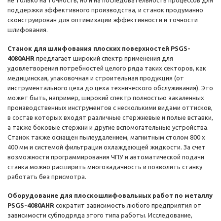
не только на точность, но и на последовательность процессов для
поддержки эффективного производства, и станок продуманно
сконструирован для оптимизации эффективности и точности
шлифования.
Станок для шлифования плоских поверхностей PSGS-
4080AHR
предлагает широкий спектр применения для
удовлетворения потребностей целого ряда таких секторов, как
медицинская, упаковочная и строительная продукция (от
инструментального цеха до цеха технического обслуживания). Это
может быть, например, широкий спектр полностью закаленных
производственных инструментов с несколькими видами оттисков,
в состав которых входят различные стержневые и полые вставки,
а также боковые стержни и другие вспомогательные устройства.
Станок также оснащен пылеудалением, магнитным столом 800 x
400 мм и системой фильтрации охлаждающей жидкости. За счет
возможности программирования ЧПУ и автоматической подачи
станка можно расширить многозадачность и позволить станку
работать без присмотра.
Оборудование для плоскошлифовальных работ по металлу
PSGS-4080AHR
сократит зависимость любого предприятия от
зависимости субподряда этого типа работы. Исследование,