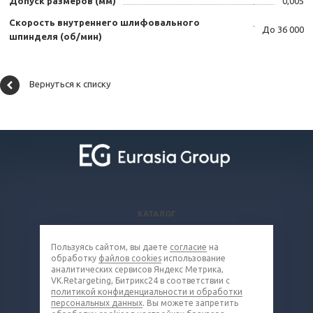
Допуск размеров (мм)
0,005
Скорость внутреннего шлифовального
До 36 000
шпинделя (об/мин)
Вернуться к списку
КАТАЛОГ
ВОПРОСЫ И ОТВЕТЫ
Пользуясь сайтом, вы даете
согласие
на
КОМПАНИЯ
обработку
файлов cookies
использование
КОНТАКТЫ
аналитических сервисов Яндекс Метрика,
VK.Retargeting, Битрикс24 в соответствии с
политикой конфиденциальности и обработки
8 (800) 302-16-85
персональных данных
. Вы можете запретить