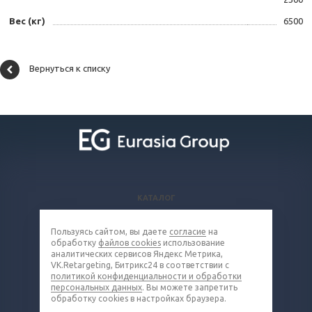
Вес (кг)
6500
Вернуться к списку
КАТАЛОГ
ВОПРОСЫ И ОТВЕТЫ
Пользуясь сайтом, вы даете
согласие
на
КОМПАНИЯ
обработку
файлов cookies
использование
КОНТАКТЫ
аналитических сервисов Яндекс Метрика,
VK.Retargeting, Битрикс24 в соответствии с
политикой конфиденциальности и обработки
8 (800) 302-16-85
персональных данных
. Вы можете запретить
обработку cookies в настройках браузера.
metall@eq-mail.ru