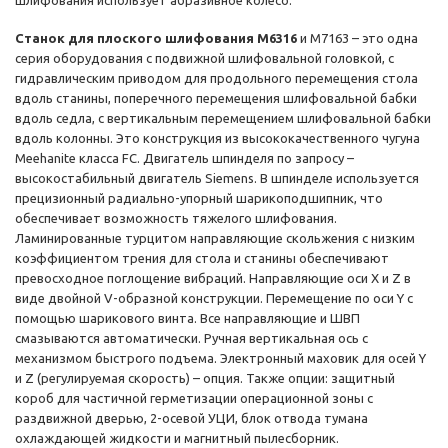
шлифования использует абразивное колесо.
Станок для плоского шлифования M6316
и M7163 – это одна
серия оборудования с подвижной шлифовальной головкой, с
гидравлическим приводом для продольного перемещения стола
вдоль станины, поперечного перемещения шлифовальной бабки
вдоль седла, с вертикальным перемещением шлифовальной бабки
вдоль колонны. Это конструкция ​​из высококачественного чугуна
Meehanite класса FC. Двигатель шпинделя по запросу –
высокостабильный двигатель Siemens. В шпинделе используется
прецизионный радиально-упорный шарикоподшипник, что
обеспечивает возможность тяжелого шлифования.
Ламинированные турцитом направляющие скольжения с низким
коэффициентом трения для стола и станины обеспечивают
превосходное поглощение вибраций. Направляющие оси X и Z в
виде двойной V-образной конструкции. Перемещение по оси Y с
помощью шарикового винта. Все направляющие и ШВП
смазываются автоматически. Ручная вертикальная ось с
механизмом быстрого подъема. Электронный маховик для осей Y
и Z (регулируемая скорость) – опция. Также опции: защитный
короб для частичной герметизации операционной зоны с
раздвижной дверью, 2-осевой УЦИ, блок отвода тумана
охлаждающей жидкости и магнитный пылесборник.