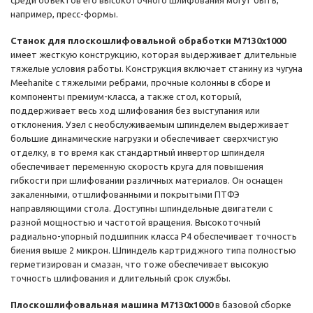
среди объектов его высокоточного шлифования могут быть,
например, пресс-формы.
Станок для плоскошлифовальной обработки М7130х1000
имеет жесткую конструкцию, которая выдерживает длительные
тяжелые условия работы. Конструкция включает станину из чугуна
Meehanite с тяжелыми ребрами, прочные колонны в сборе и
компоненты премиум-класса, а также стол, который,
поддерживает весь ход шлифования без выступания или
отклонения. Узел с необслуживаемым шпинделем выдерживает
большие динамические нагрузки и обеспечивает сверхчистую
отделку, в то время как стандартный инвертор шпинделя
обеспечивает переменную скорость круга для повышения
гибкости при шлифовании различных материалов. Он оснащен
закаленными, отшлифованными и покрытыми ПТФЭ
направляющими стола. Доступны шпиндельные двигатели с
разной мощностью и частотой вращения. Высокоточный
радиально-упорный подшипник класса P4 обеспечивает точность
биения выше 2 микрон. Шпиндель картриджного типа полностью
герметизирован и смазан, что тоже обеспечивает высокую
точность шлифования и длительный срок службы.
Плоскошлифовальная машина М7130х1000
в базовой сборке