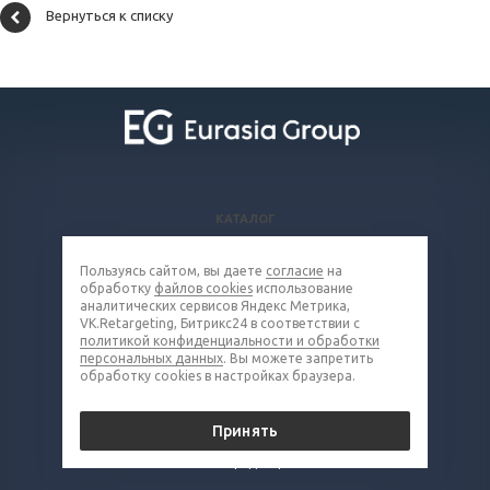
Вернуться к списку
КАТАЛОГ
ВОПРОСЫ И ОТВЕТЫ
Пользуясь сайтом, вы даете
согласие
на
КОМПАНИЯ
обработку
файлов cookies
использование
КОНТАКТЫ
аналитических сервисов Яндекс Метрика,
VK.Retargeting, Битрикс24 в соответствии с
политикой конфиденциальности и обработки
8 (800) 302-16-85
персональных данных
. Вы можете запретить
обработку cookies в настройках браузера.
metall@eq-mail.ru
Принять
© 2026 Все права защищены.
Политика конфиденциальности