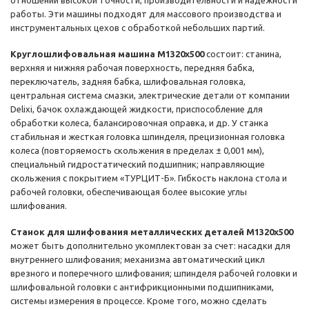
отношении высокой точности, производительности и надежности
работы. Эти машины подходят для массового производства и
инструментальных цехов с обработкой небольших партий.
Круглошлифовальная машина M1320x500
состоит: станина,
верхняя и нижняя рабочая поверхность, передняя бабка,
переключатель, задняя бабка, шлифовальная головка,
центральная система смазки, электрические детали от компании
Delixi, бачок охлаждающей жидкости, приспособление для
обработки колеса, балансировочная оправка, и др. У станка
стабильная и жесткая головка шпинделя, прецизионная головка
колеса (повторяемость скольжения в пределах ± 0,001 мм),
специальный гидростатический подшипник; направляющие
скольжения с покрытием «ТУРЦИТ-Б». Гибкость наклона стола и
рабочей головки, обеспечивающая более высокие углы
шлифования.
Станок для шлифования металлических деталей M1320x500
может быть дополнительно укомплектован за счет: насадки для
внутреннего шлифования; механизма автоматический цикл
врезного и поперечного шлифования; шпинделя рабочей головки и
шлифовальной головки с антифрикционными подшипниками,
системы измерения в процессе. Кроме того, можно сделать