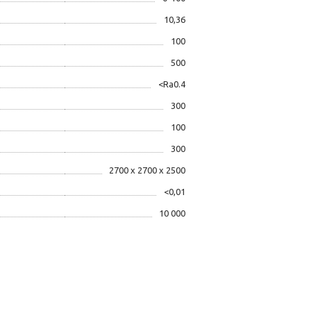
10,36
100
500
<Ra0.4
300
100
300
2700 х 2700 х 2500
<0,01
10 000