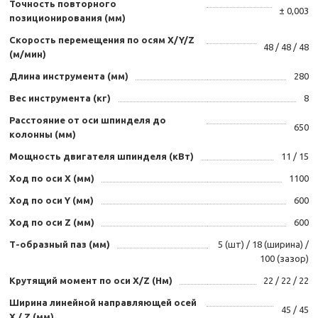
Точность повторного
± 0,003
позиционирования (мм)
Скорость перемещения по осям X/Y/Z
48 / 48 / 48
(м/мин)
Длина инструмента (мм)
280
Вес инструмента (кг)
8
Расстояние от оси шпинделя до
650
колонны (мм)
Мощность двигателя шпинделя (кВт)
11 / 15
Ход по оси X (мм)
1100
Ход по оси Y (мм)
600
Ход по оси Z (мм)
600
Т-образный паз (мм)
5 (шт) / 18 (ширина) /
100 (зазор)
Крутящий момент по оси X/Z (Нм)
22 / 22 / 22
Ширина линейной направляющей осей
45 / 45
X / Z (мм)