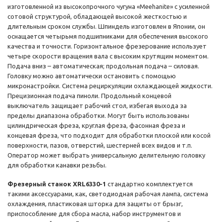
изготовленной из высокопрочного чугуна «Meehanite» с усиленной
сотовой структурой, обладающей высокой жесткостью и
длительным сроком службы. Шпиндель изготовлен в Японии, он
оснащается четырьмя подшипниками для обеспечения высокого
качества и точности. Горизонтальное фрезерование использует
четыре скорости вращения вала с высоким крутящим моментом.
Подача вниз – автоматическая; продольная подача – силовая.
Головку можно автоматически остановить с помощью
микронастройки. Система рециркуляции охлаждающей жидкости.
Прецизионная подача пиноли. Продольный концевой
выключатель защищает рабочий стол, избегая выхода за
пределы диапазона обработки. Могут быть использованы
цилиндрическая фреза, круглая фреза, фасонная фреза и
концевая фреза, что подходит для обработки плоской или косой
поверхности, пазов, отверстий, шестерней всех видов и т.п.
Оператор может выбрать универсальную делительную головку
для обработки канавки резьбы.
Фрезерный станок XRL6330-1
стандартно комплектуется
такими аксессуарами, как, светодиодная рабочая лампа, система
охлаждения, пластиковая шторка для защиты от брызг,
приспособление для сбора масла, набор инструментов и